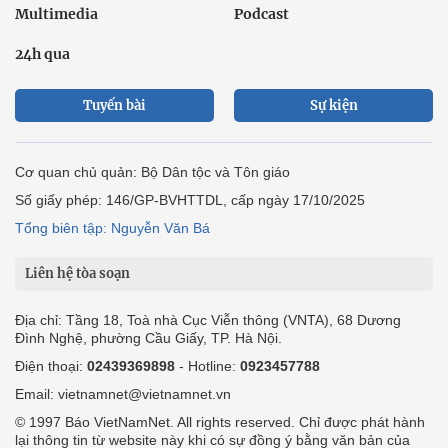
Multimedia
Podcast
24h qua
Tuyến bài
Sự kiện
Cơ quan chủ quản: Bộ Dân tộc và Tôn giáo
Số giấy phép: 146/GP-BVHTTDL, cấp ngày 17/10/2025
Tổng biên tập: Nguyễn Văn Bá
Liên hệ tòa soạn
Địa chỉ: Tầng 18, Toà nhà Cục Viễn thông (VNTA), 68 Dương
Đình Nghệ, phường Cầu Giấy, TP. Hà Nội.
Điện thoại:
02439369898
- Hotline:
0923457788
Email: vietnamnet@vietnamnet.vn
© 1997 Báo VietNamNet. All rights reserved. Chỉ được phát hành
lại thông tin từ website này khi có sự đồng ý bằng văn bản của