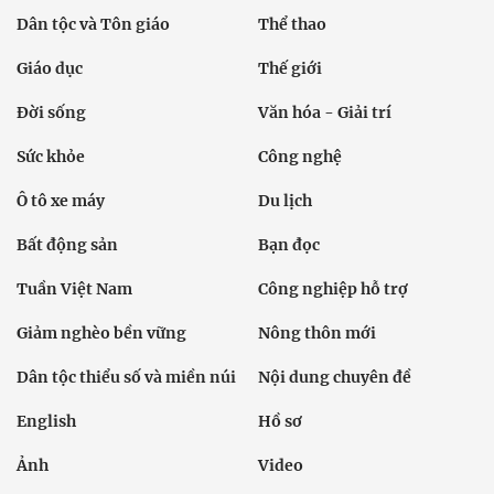
Dân tộc và Tôn giáo
Thể thao
Giáo dục
Thế giới
Đời sống
Văn hóa - Giải trí
Sức khỏe
Công nghệ
Ô tô xe máy
Du lịch
Bất động sản
Bạn đọc
Tuần Việt Nam
Công nghiệp hỗ trợ
Giảm nghèo bền vững
Nông thôn mới
Dân tộc thiểu số và miền núi
Nội dung chuyên đề
English
Hồ sơ
Ảnh
Video