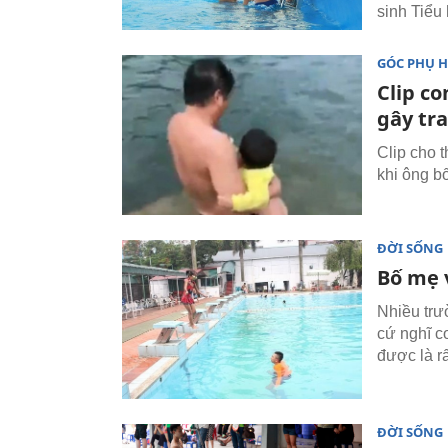
sinh Tiểu
GÓC PHỤ 
Clip c
gây tra
Clip cho t
khi ông b
ĐỜI SỐNG
Bố mẹ v
Nhiều trư
cứ nghĩ c
được là rấ
ĐỜI SỐNG