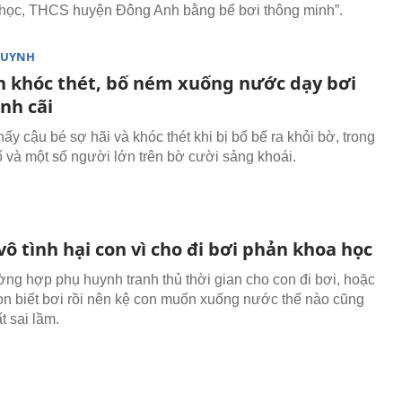
 học, THCS huyện Đông Anh bằng bể bơi thông minh”.
HUYNH
on khóc thét, bố ném xuống nước dạy bơi
nh cãi
hấy cậu bé sợ hãi và khóc thét khi bị bố bế ra khỏi bờ, trong
ố và một số người lớn trên bờ cười sảng khoái.
ô tình hại con vì cho đi bơi phản khoa học
ờng hợp phụ huynh tranh thủ thời gian cho con đi bơi, hoặc
on biết bơi rồi nên kệ con muốn xuống nước thế nào cũng
t sai lầm.