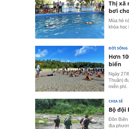
Thị xã
bơi cho
Mùa hè nă
khóa học b
ĐỜI SỐNG
Hơn 10
biển
Ngày 27/8
Thuận) đư
miễn phí.
CHIA SẺ
Bộ đội
Đồn Biên
địa phươn