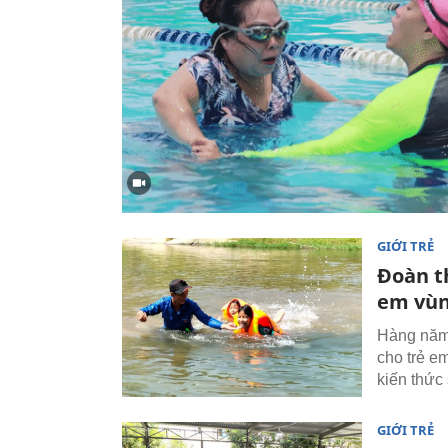
GIỚI TRẺ
Đoàn t
em vùn
Hàng năm,
cho trẻ e
kiến thức
GIỚI TRẺ