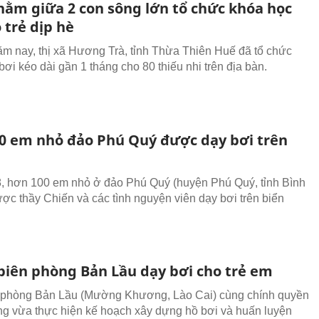
 nằm giữa 2 con sông lớn tổ chức khóa học
 trẻ dịp hè
m nay, thị xã Hương Trà, tỉnh Thừa Thiên Huế đã tổ chức
ơi kéo dài gần 1 tháng cho 80 thiếu nhi trên địa bàn.
0 em nhỏ đảo Phú Quý được dạy bơi trên
, hơn 100 em nhỏ ở đảo Phú Quý (huyện Phú Quý, tỉnh Bình
ợc thầy Chiến và các tình nguyện viên dạy bơi trên biển
 biên phòng Bản Lầu dạy bơi cho trẻ em
 phòng Bản Lầu (Mường Khương, Lào Cai) cùng chính quyền
g vừa thực hiện kế hoạch xây dựng hồ bơi và huấn luyện