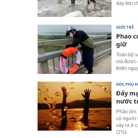
dạy bơi c
GIỚI TRẺ
Phao cứ
giữ
Toàn bộ s
mà được c
thiện ngu
GÓC PHỤ 
Đẩy mạ
nước t
Phần lớn 
có người 
xảy ra ở 
(1%).