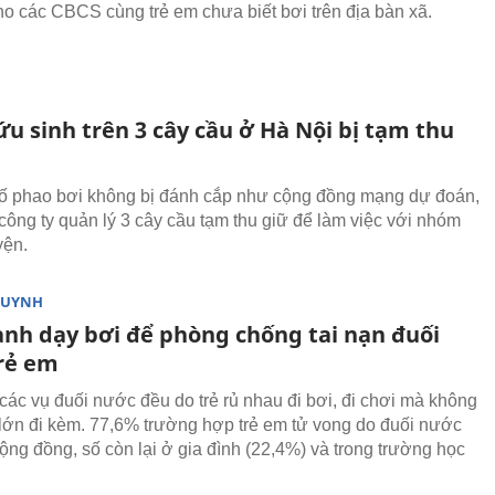
ho các CBCS cùng trẻ em chưa biết bơi trên địa bàn xã.
u sinh trên 3 cây cầu ở Hà Nội bị tạm thu
ố phao bơi không bị đánh cắp như cộng đồng mạng dự đoán,
ông ty quản lý 3 cây cầu tạm thu giữ để làm việc với nhóm
yện.
HUYNH
nh dạy bơi để phòng chống tai nạn đuối
rẻ em
các vụ đuối nước đều do trẻ rủ nhau đi bơi, đi chơi mà không
lớn đi kèm. 77,6% trường hợp trẻ em tử vong do đuối nước
cộng đồng, số còn lại ở gia đình (22,4%) và trong trường học