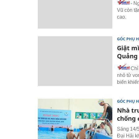
- N
Vũ còn tặ
cao.
GÓC PHỤ 
Giật m
Quảng 
Chỉ
nhỏ tử vo
biến khiế
GÓC PHỤ 
Nhà tr
chống 
Sáng 14/
Đại Hải k