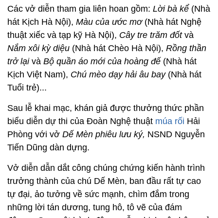
Các vở diễn tham gia liên hoan gồm:
Lời bà kể
(Nhà
hát Kịch Hà Nội),
Màu của ước mơ
(Nhà hát Nghệ
thuật xiếc và tạp kỹ Hà Nội),
Cây tre trăm đốt
và
Nắm xôi kỳ diệu
(Nhà hát Chèo Hà Nội),
Rồng thần
trở lại
và
Bộ quần áo mới của hoàng đế
(Nhà hát
Kịch Việt Nam),
Chú mèo dạy hải âu bay
(Nhà hát
Tuổi trẻ)...
Sau lễ khai mạc, khán giả được thưởng thức phần
biểu diễn dự thi của Đoàn Nghệ thuật
múa rối
Hải
Phòng với vở
Dế Mèn phiêu lưu ký,
NSND Nguyễn
Tiến Dũng dàn dựng.
Vở diễn dẫn dắt công chúng chứng kiến hành trình
trưởng thành của chú Dế Mèn, ban đầu rất tự cao
tự đại, ảo tưởng về sức mạnh, chìm đắm trong
những lời tán dương, tung hô, tô vẽ của đám