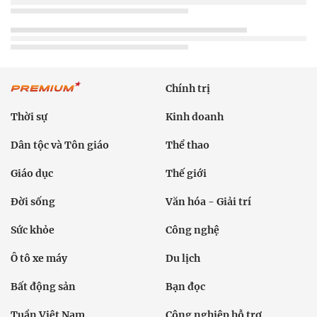
Chính trị
Thời sự
Kinh doanh
Dân tộc và Tôn giáo
Thể thao
Giáo dục
Thế giới
Đời sống
Văn hóa - Giải trí
Sức khỏe
Công nghệ
Ô tô xe máy
Du lịch
Bất động sản
Bạn đọc
Tuần Việt Nam
Công nghiệp hỗ trợ