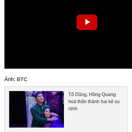
Ảnh: BTC
Tô Dũng, Hồng Quang
hoá thân thành hai kẻ xu
nịnh