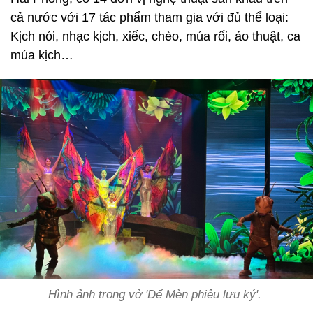
cả nước với 17 tác phẩm tham gia với đủ thể loại:
Kịch nói, nhạc kịch, xiếc, chèo, múa rối, ảo thuật, ca
múa kịch…
Hình ảnh trong vở 'Dế Mèn phiêu lưu ký'.