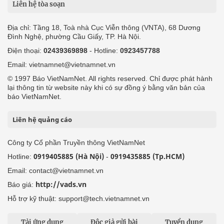
Liên hệ tòa soạn
Địa chỉ: Tầng 18, Toà nhà Cục Viễn thông (VNTA), 68 Dương
Đình Nghệ, phường Cầu Giấy, TP. Hà Nội.
Điện thoại:
02439369898
- Hotline:
0923457788
Email: vietnamnet@vietnamnet.vn
© 1997 Báo VietNamNet. All rights reserved. Chỉ được phát hành
lại thông tin từ website này khi có sự đồng ý bằng văn bản của
báo VietNamNet.
Liên hệ quảng cáo
Công ty Cổ phần Truyền thông VietNamNet
0919405885 (Hà Nội)
0919435885 (Tp.HCM)
Hotline:
-
Email: contact@vietnamnet.vn
http://vads.vn
Báo giá:
Hỗ trợ kỹ thuật: support@tech.vietnamnet.vn
Tải ứng dụng
Độc giả gửi bài
Tuyển dụng