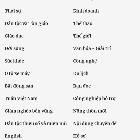
Thời sự
Kinh doanh
Dân tộc và Tôn giáo
Thể thao
Giáo dục
Thế giới
Đời sống
Văn hóa - Giải trí
Sức khỏe
Công nghệ
Ô tô xe máy
Du lịch
Bất động sản
Bạn đọc
Tuần Việt Nam
Công nghiệp hỗ trợ
Giảm nghèo bền vững
Nông thôn mới
Dân tộc thiểu số và miền núi
Nội dung chuyên đề
English
Hồ sơ