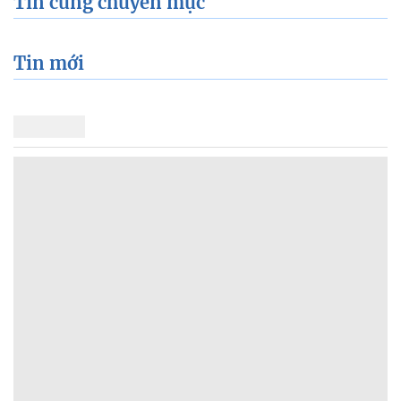
Tin cùng chuyên mục
Tin mới