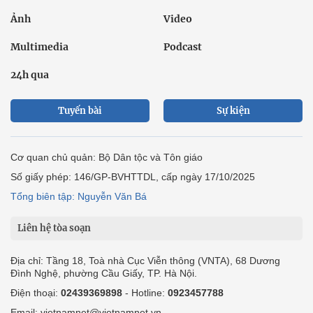
Ảnh
Video
Multimedia
Podcast
24h qua
Tuyến bài
Sự kiện
Cơ quan chủ quản: Bộ Dân tộc và Tôn giáo
Số giấy phép: 146/GP-BVHTTDL, cấp ngày 17/10/2025
Tổng biên tập: Nguyễn Văn Bá
Liên hệ tòa soạn
Địa chỉ: Tầng 18, Toà nhà Cục Viễn thông (VNTA), 68 Dương
Đình Nghệ, phường Cầu Giấy, TP. Hà Nội.
Điện thoại:
02439369898
- Hotline:
0923457788
Email: vietnamnet@vietnamnet.vn