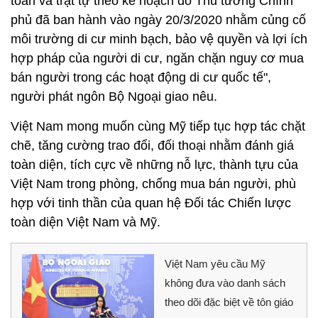
toàn và trật tự theo kế hoạch do Thủ tướng Chính
phủ đã ban hành vào ngày 20/3/2020 nhằm củng cố
môi trường di cư minh bạch, bảo vệ quyền và lợi ích
hợp pháp của người di cư, ngăn chặn nguy cơ mua
bán người trong các hoạt động di cư quốc tế",
người phát ngôn Bộ Ngoại giao nêu.
Việt Nam mong muốn cùng Mỹ tiếp tục hợp tác chặt
chẽ, tăng cường trao đổi, đối thoại nhằm đánh giá
toàn diện, tích cực về những nỗ lực, thành tựu của
Việt Nam trong phòng, chống mua bán người, phù
hợp với tinh thần của quan hệ Đối tác Chiến lược
toàn diện Việt Nam và Mỹ.
Việt Nam yêu cầu Mỹ
không đưa vào danh sách
theo dõi đặc biệt về tôn giáo