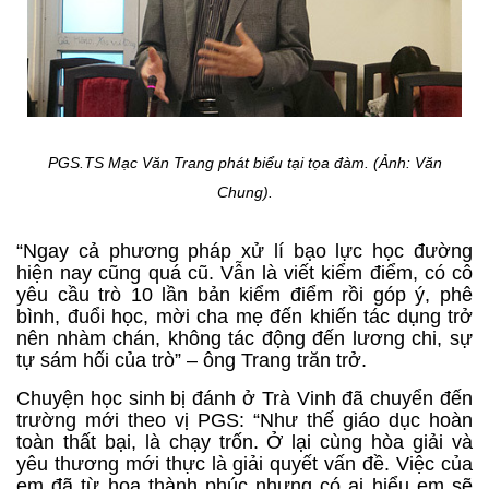
PGS.TS Mạc Văn Trang phát biểu tại tọa đàm. (Ảnh: Văn
Chung).
“Ngay cả phương pháp xử lí bạo lực học đường
hiện nay cũng quá cũ. Vẫn là viết kiểm điểm, có cô
yêu cầu trò 10 lần bản kiểm điểm rồi góp ý, phê
bình, đuổi học, mời cha mẹ đến khiến tác dụng trở
nên nhàm chán, không tác động đến lương chi, sự
tự sám hối của trò” – ông Trang trăn trở.
Chuyện học sinh bị đánh ở Trà Vinh đã chuyển đến
trường mới theo vị PGS: “Như thế giáo dục hoàn
toàn thất bại, là chạy trốn. Ở lại cùng hòa giải và
yêu thương mới thực là giải quyết vấn đề. Việc của
em đã từ họa thành phúc nhưng có ai hiểu em sẽ