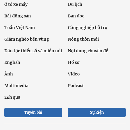
Ô tô xe máy
Du lịch
Bất động sản
Bạn đọc
Tuần Việt Nam
Công nghiệp hỗ trợ
Giảm nghèo bền vững
Nông thôn mới
Dân tộc thiểu số và miền núi
Nội dung chuyên đề
English
Hồ sơ
Ảnh
Video
Multimedia
Podcast
24h qua
Tuyến bài
Sự kiện