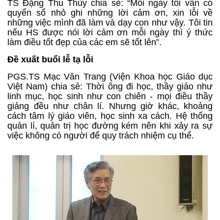
TS Đặng Thu Thủy chia sẻ: “Mỗi ngày tôi vẫn có
quyển sổ nhỏ ghi những lời cảm ơn, xin lỗi về
những việc mình đã làm và dạy con như vậy. Tôi tin
nếu HS được nói lời cảm ơn mỗi ngày thì ý thức
làm điều tốt đẹp của các em sẽ tốt lên”.
Đề xuất buổi lễ tạ lỗi
PGS.TS Mạc Văn Trang (Viện Khoa học Giáo dục
Việt Nam) chia sẻ: Thời ông đi học, thầy giáo như
linh mục, học sinh như con chiên - mọi điều thầy
giảng đều như chân lí. Nhưng giờ khác, khoảng
cách tâm lý giáo viên, học sinh xa cách. Hệ thống
quản lí, quản trị học đường kém nên khi xảy ra sự
việc không có người để quy trách nhiệm cụ thể.