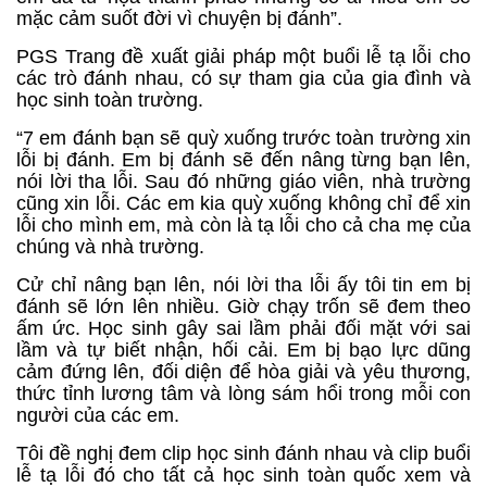
mặc cảm suốt đời vì chuyện bị đánh”.
PGS Trang đề xuất giải pháp một buổi lễ tạ lỗi cho
các trò đánh nhau, có sự tham gia của gia đình và
học sinh toàn trường.
“7 em đánh bạn sẽ quỳ xuống trước toàn trường xin
lỗi bị đánh. Em bị đánh sẽ đến nâng từng bạn lên,
nói lời tha lỗi. Sau đó những giáo viên, nhà trường
cũng xin lỗi. Các em kia quỳ xuống không chỉ để xin
lỗi cho mình em, mà còn là tạ lỗi cho cả cha mẹ của
chúng và nhà trường.
Cử chỉ nâng bạn lên, nói lời tha lỗi ấy tôi tin em bị
đánh sẽ lớn lên nhiều. Giờ chạy trốn sẽ đem theo
ấm ức. Học sinh gây sai lầm phải đối mặt với sai
lầm và tự biết nhận, hối cải. Em bị bạo lực dũng
cảm đứng lên, đối diện để hòa giải và yêu thương,
thức tỉnh lương tâm và lòng sám hổi trong mỗi con
người của các em.
Tôi đề nghị đem clip học sinh đánh nhau và clip buổi
lễ tạ lỗi đó cho tất cả học sinh toàn quốc xem và