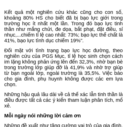
Kết quả một nghiên cứu khác cũng cho con số,
khoảng 80% HS cho biết đã bị bạo lực giới trong
trường học ít nhất một lần. Trong đó bạo lực tinh
thần như mắng chửi, đe dọa, bắt phạt, đặt điều, sỉ
nhục,...chiếm tỉ lệ cao nhất: 73%; bạo lực thể chất là
41%, bạo lực tình dục chiếm 19%".
Đối mặt với tình trạng bạo lực học đường, theo
nghiên cứu của PGS Mục, tỉ lệ học sinh chọn cách
im lặng không phản ứng lên đến 32,3%, nhờ bạn bè
trong trường lớp giúp đỡ là 41,9% và nhờ trợ giúp
từ bạn ngoài lớp, ngoài trường là 35,5%. Việc báo
cho gia đình, phụ huynh không được các em lựa
chọn.
Những hậu quả lâu dài về cả thể xác lẫn tinh thần là
điều được tất cả các ý kiến tham luận phân tích, mổ
xẻ.
Mỗi ngày nói những lời cảm ơn
Những đề xuất như tăng cường vai trò của gia đình,