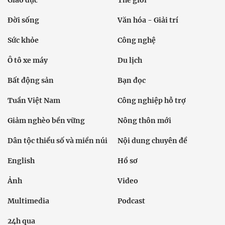
Giáo dục
Thế giới
Đời sống
Văn hóa - Giải trí
Sức khỏe
Công nghệ
Ô tô xe máy
Du lịch
Bất động sản
Bạn đọc
Tuần Việt Nam
Công nghiệp hỗ trợ
Giảm nghèo bền vững
Nông thôn mới
Dân tộc thiểu số và miền núi
Nội dung chuyên đề
English
Hồ sơ
Ảnh
Video
Multimedia
Podcast
24h qua