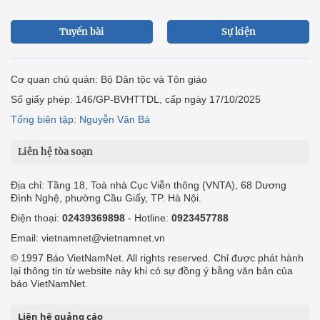
Tuyến bài
Sự kiện
Cơ quan chủ quản: Bộ Dân tộc và Tôn giáo
Số giấy phép: 146/GP-BVHTTDL, cấp ngày 17/10/2025
Tổng biên tập: Nguyễn Văn Bá
Liên hệ tòa soạn
Địa chỉ: Tầng 18, Toà nhà Cục Viễn thông (VNTA), 68 Dương
Đình Nghệ, phường Cầu Giấy, TP. Hà Nội.
Điện thoại:
02439369898
- Hotline:
0923457788
Email: vietnamnet@vietnamnet.vn
© 1997 Báo VietNamNet. All rights reserved. Chỉ được phát hành
lại thông tin từ website này khi có sự đồng ý bằng văn bản của
báo VietNamNet.
Liên hệ quảng cáo