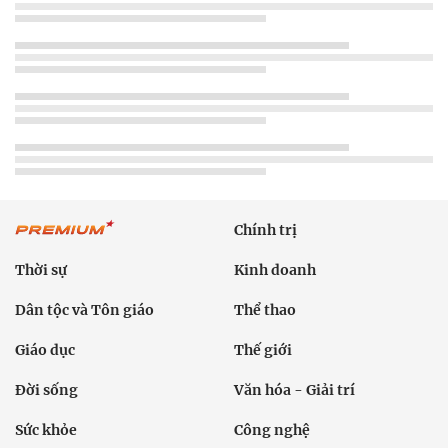
Chính trị
Thời sự
Kinh doanh
Dân tộc và Tôn giáo
Thể thao
Giáo dục
Thế giới
Đời sống
Văn hóa - Giải trí
Sức khỏe
Công nghệ