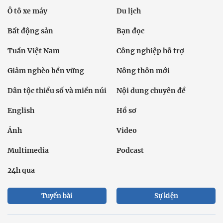
Ô tô xe máy
Du lịch
Bất động sản
Bạn đọc
Tuần Việt Nam
Công nghiệp hỗ trợ
Giảm nghèo bền vững
Nông thôn mới
Dân tộc thiểu số và miền núi
Nội dung chuyên đề
English
Hồ sơ
Ảnh
Video
Multimedia
Podcast
24h qua
Tuyến bài
Sự kiện