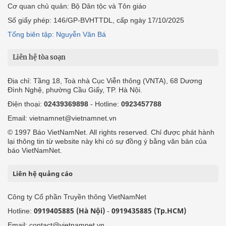
Cơ quan chủ quản: Bộ Dân tộc và Tôn giáo
Số giấy phép: 146/GP-BVHTTDL, cấp ngày 17/10/2025
Tổng biên tập: Nguyễn Văn Bá
Liên hệ tòa soạn
Địa chỉ: Tầng 18, Toà nhà Cục Viễn thông (VNTA), 68 Dương
Đình Nghệ, phường Cầu Giấy, TP. Hà Nội.
Điện thoại:
02439369898
- Hotline:
0923457788
Email: vietnamnet@vietnamnet.vn
© 1997 Báo VietNamNet. All rights reserved. Chỉ được phát hành
lại thông tin từ website này khi có sự đồng ý bằng văn bản của
báo VietNamNet.
Liên hệ quảng cáo
Công ty Cổ phần Truyền thông VietNamNet
0919405885 (Hà Nội)
0919435885 (Tp.HCM)
Hotline:
-
Email: contact@vietnamnet.vn