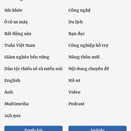
Sức khỏe
Công nghệ
Ô tô xe máy
Du lịch
Bất động sản
Bạn đọc
Tuần Việt Nam
Công nghiệp hỗ trợ
Giảm nghèo bền vững
Nông thôn mới
Dân tộc thiểu số và miền núi
Nội dung chuyên đề
English
Hồ sơ
Ảnh
Video
Multimedia
Podcast
24h qua
Tuyến bài
Sự kiện