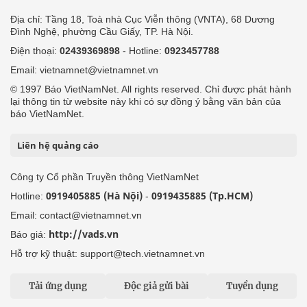
Địa chỉ: Tầng 18, Toà nhà Cục Viễn thông (VNTA), 68 Dương
Đình Nghệ, phường Cầu Giấy, TP. Hà Nội.
Điện thoại:
02439369898
- Hotline:
0923457788
Email: vietnamnet@vietnamnet.vn
© 1997 Báo VietNamNet. All rights reserved. Chỉ được phát hành
lại thông tin từ website này khi có sự đồng ý bằng văn bản của
báo VietNamNet.
Liên hệ quảng cáo
Công ty Cổ phần Truyền thông VietNamNet
0919405885 (Hà Nội)
0919435885 (Tp.HCM)
Hotline:
-
Email: contact@vietnamnet.vn
http://vads.vn
Báo giá:
Hỗ trợ kỹ thuật: support@tech.vietnamnet.vn
Tải ứng dụng
Độc giả gửi bài
Tuyển dụng