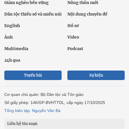
Giảm nghèo bền vững
Nông thôn mới
Dân tộc thiểu số và miền núi
Nội dung chuyên đề
English
Hồ sơ
Ảnh
Video
Multimedia
Podcast
24h qua
Tuyến bài
Sự kiện
Cơ quan chủ quản: Bộ Dân tộc và Tôn giáo
Số giấy phép: 146/GP-BVHTTDL, cấp ngày 17/10/2025
Tổng biên tập: Nguyễn Văn Bá
Liên hệ tòa soạn