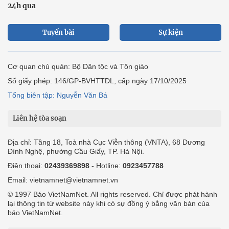
24h qua
Tuyến bài
Sự kiện
Cơ quan chủ quản: Bộ Dân tộc và Tôn giáo
Số giấy phép: 146/GP-BVHTTDL, cấp ngày 17/10/2025
Tổng biên tập: Nguyễn Văn Bá
Liên hệ tòa soạn
Địa chỉ: Tầng 18, Toà nhà Cục Viễn thông (VNTA), 68 Dương
Đình Nghệ, phường Cầu Giấy, TP. Hà Nội.
Điện thoại:
02439369898
- Hotline:
0923457788
Email: vietnamnet@vietnamnet.vn
© 1997 Báo VietNamNet. All rights reserved. Chỉ được phát hành
lại thông tin từ website này khi có sự đồng ý bằng văn bản của
báo VietNamNet.