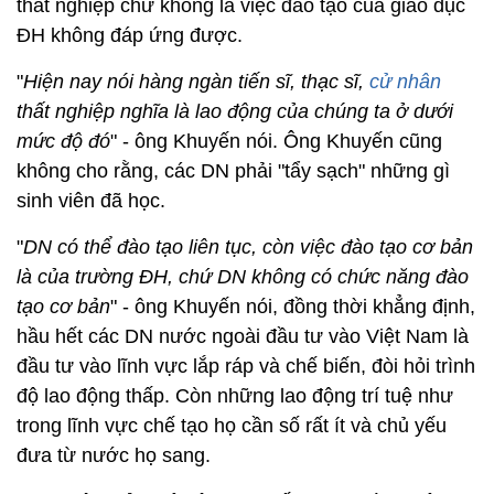
thất nghiệp chứ không là việc đào tạo của giáo dục
ĐH không đáp ứng được.
"
Hiện nay nói hàng ngàn tiến sĩ, thạc sĩ,
cử nhân
thất nghiệp nghĩa là lao động của chúng ta ở dưới
mức độ đó
" - ông Khuyến nói. Ông Khuyến cũng
không cho rằng, các DN phải "tẩy sạch" những gì
sinh viên đã học.
"
DN có thể đào tạo liên tục, còn việc đào tạo cơ bản
là của trường ĐH, chứ DN không có chức năng đào
tạo cơ bản
" - ông Khuyến nói, đồng thời khẳng định,
hầu hết các DN nước ngoài đầu tư vào Việt Nam là
đầu tư vào lĩnh vực lắp ráp và chế biến, đòi hỏi trình
độ lao động thấp. Còn những lao động trí tuệ như
trong lĩnh vực chế tạo họ cần số rất ít và chủ yếu
đưa từ nước họ sang.