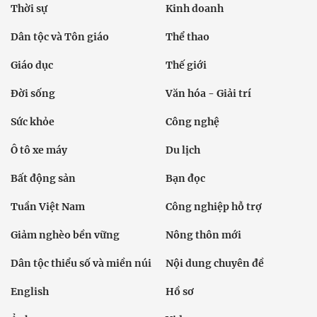
Thời sự
Kinh doanh
Dân tộc và Tôn giáo
Thể thao
Giáo dục
Thế giới
Đời sống
Văn hóa - Giải trí
Sức khỏe
Công nghệ
Ô tô xe máy
Du lịch
Bất động sản
Bạn đọc
Tuần Việt Nam
Công nghiệp hỗ trợ
Giảm nghèo bền vững
Nông thôn mới
Dân tộc thiểu số và miền núi
Nội dung chuyên đề
English
Hồ sơ