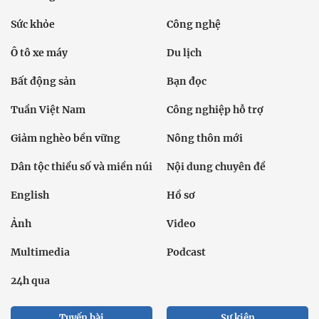
Sức khỏe
Công nghệ
Ô tô xe máy
Du lịch
Bất động sản
Bạn đọc
Tuần Việt Nam
Công nghiệp hỗ trợ
Giảm nghèo bền vững
Nông thôn mới
Dân tộc thiểu số và miền núi
Nội dung chuyên đề
English
Hồ sơ
Ảnh
Video
Multimedia
Podcast
24h qua
Tuyến bài
Sự kiện