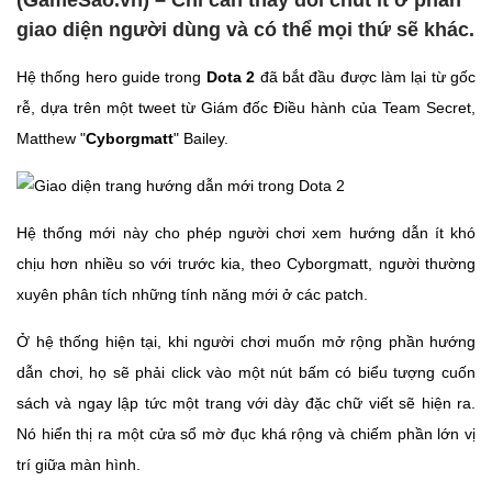
(GameSao.vn) – Chỉ cần thay đổi chút ít ở phần
giao diện người dùng và có thể mọi thứ sẽ khác.
Hệ thống hero guide trong
Dota 2
đã bắt đầu được làm lại từ gốc
rễ, dựa trên một tweet từ Giám đốc Điều hành của Team Secret,
Matthew "
Cyborgmatt
" Bailey.
Hệ thống mới này cho phép người chơi xem hướng dẫn ít khó
chịu hơn nhiều so với trước kia, theo Cyborgmatt, người thường
xuyên phân tích những tính năng mới ở các patch.
Ở hệ thống hiện tại, khi người chơi muốn mở rộng phần hướng
dẫn chơi, họ sẽ phải click vào một nút bấm có biểu tượng cuốn
sách và ngay lập tức một trang với dày đặc chữ viết sẽ hiện ra.
Nó hiển thị ra một cửa sổ mờ đục khá rộng và chiếm phần lớn vị
trí giữa màn hình.