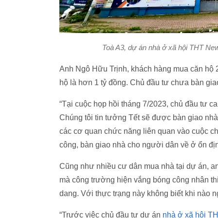
Toà A3, dự án nhà ở xã hội THT New
Anh Ngô Hữu Trịnh, khách hàng mua căn hộ 230
hộ là hơn 1 tỷ đồng. Chủ đầu tư chưa bàn gia
“Tại cuộc họp hồi tháng 7/2023, chủ đầu tư c
Chúng tôi tin tưởng Tết sẽ được bàn giao nhà
các cơ quan chức năng liên quan vào cuộc chỉ
công, bàn giao nhà cho người dân về ở ổn địn
Cũng như nhiều cư dân mua nhà tại dự án, an
mà công trường hiện vắng bóng công nhân th
dang. Với thực trạng này không biết khi nào
“Trước việc chủ đầu tư dự án
nhà ở xã hội T