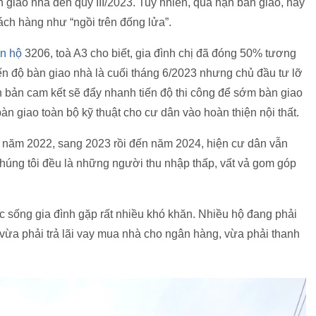
àn giao nhà đến quý III/2023. Tuy nhiên, quá hạn bàn giao, nay
ách hàng như “ngồi trên đống lửa”.
n hộ
3206, toà A3 cho biết, gia đình chị đã đóng 50% tương
n độ bàn giao nhà là cuối tháng 6/2023 nhưng chủ đầu tư lỡ
ên bản cam kết sẽ đẩy nhanh tiến độ thi công để sớm bàn giao
àn giao toàn bộ kỹ thuật cho cư dân vào hoàn thiện nội thất.
ừ năm 2022, sang 2023 rồi đến năm 2024, hiện cư dân vẫn
húng tôi đều là những người thu nhập thấp, vất vả gom góp
 sống gia đình gặp rất nhiều khó khăn. Nhiều hộ đang phải
hi vừa phải trả lãi vay mua nhà cho ngân hàng, vừa phải thanh