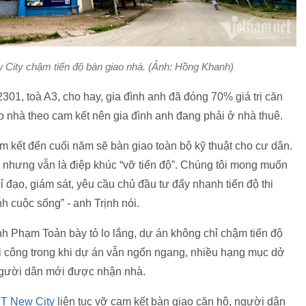
 City chậm tiến độ bàn giao nhà. (Ảnh: Hồng Khanh)
1, toà A3, cho hay, gia đình anh đã đóng 70% giá trị căn
o nhà theo cam kết nên gia đình anh đang phải ở nhà thuê.
am kết đến cuối năm sẽ bàn giao toàn bộ kỹ thuật cho cư dân.
 nhưng vẫn là điệp khúc “vỡ tiến độ”. Chúng tôi mong muốn
 đạo, giám sát, yêu cầu chủ đầu tư đẩy nhanh tiến độ thi
h cuộc sống” - anh Trịnh nói.
h Phạm Toản bày tỏ lo lắng, dự án không chỉ chậm tiến độ
i công trong khi dự án vẫn ngổn ngang, nhiều hạng mục dở
 người dân mới được nhận nhà.
HT New City
liên tục vỡ cam kết bàn giao căn hộ, người dân