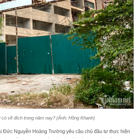
A3 có về đích trong năm nay? (Ảnh: Hồng Khanh)
ài Đức Nguyễn Hoàng Trường yêu cầu chủ đầu tư thực hiện