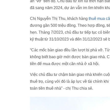
án “vỡ” tiến độ. Chủ đầu tư xin lùi thời hạn b
đã sang năm 2024, dự án vẫn im lìm khiến kh
Chị Nguyễn Thị Thu, khách hàng
thuê mua că
đương gần 500 triệu đồng. Theo hợp đồng, tiế
hẹn. Tháng 7/2023, chủ đầu tư tiếp tục có bi
kỹ thuật từ 31/10/2023 và đến 31/12/2023 sẽ b
“Các mốc bàn giao đều lần lượt bị phá vỡ. T
không biết bao giờ mới được bàn giao nhà. C
tiền để mua được một căn nhà ở xã hội.
Việc chủ đầu tư chậm bàn giao nhà khiến cuộc
thuê trọ, cùng với đó là áp lực về tài chính k
toán tiền thuê nhà” - chị Thu chia sẻ.