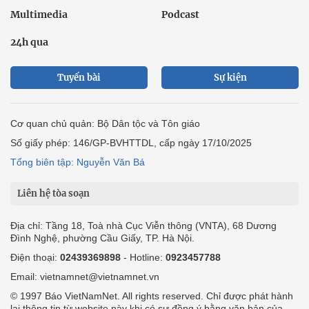
Multimedia
Podcast
24h qua
Tuyến bài
Sự kiện
Cơ quan chủ quản: Bộ Dân tộc và Tôn giáo
Số giấy phép: 146/GP-BVHTTDL, cấp ngày 17/10/2025
Tổng biên tập: Nguyễn Văn Bá
Liên hệ tòa soạn
Địa chỉ: Tầng 18, Toà nhà Cục Viễn thông (VNTA), 68 Dương
Đình Nghệ, phường Cầu Giấy, TP. Hà Nội.
Điện thoại:
02439369898
- Hotline:
0923457788
Email: vietnamnet@vietnamnet.vn
© 1997 Báo VietNamNet. All rights reserved. Chỉ được phát hành
lại thông tin từ website này khi có sự đồng ý bằng văn bản của