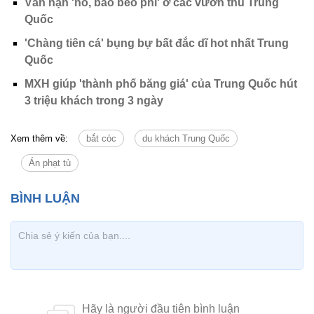
Vấn nạn 'hổ, báo béo phì' ở các vườn thú Trung
Quốc
'Chàng tiên cá' bụng bự bất đắc dĩ hot nhất Trung
Quốc
MXH giúp 'thành phố băng giá' của Trung Quốc hút
3 triệu khách trong 3 ngày
Xem thêm về:
bắt cóc
du khách Trung Quốc
Án phạt tù