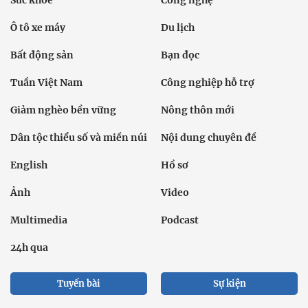
Sức khỏe
Công nghệ
Ô tô xe máy
Du lịch
Bất động sản
Bạn đọc
Tuần Việt Nam
Công nghiệp hỗ trợ
Giảm nghèo bền vững
Nông thôn mới
Dân tộc thiểu số và miền núi
Nội dung chuyên đề
English
Hồ sơ
Ảnh
Video
Multimedia
Podcast
24h qua
Tuyến bài
Sự kiện