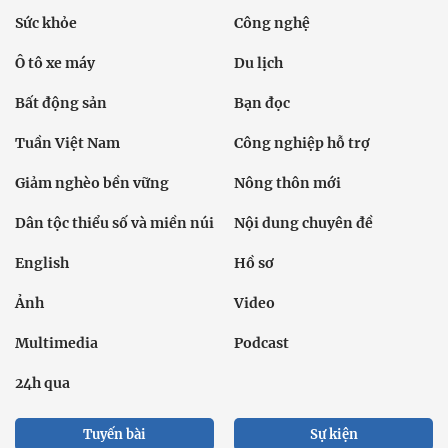
Sức khỏe
Công nghệ
Ô tô xe máy
Du lịch
Bất động sản
Bạn đọc
Tuần Việt Nam
Công nghiệp hỗ trợ
Giảm nghèo bền vững
Nông thôn mới
Dân tộc thiểu số và miền núi
Nội dung chuyên đề
English
Hồ sơ
Ảnh
Video
Multimedia
Podcast
24h qua
Tuyến bài
Sự kiện