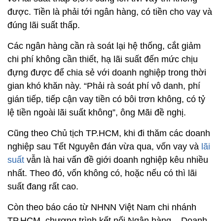
được. Tiền là phải tới ngân hàng, có tiền cho vay và
đúng lãi suất thấp.
Các ngân hàng cần rà soát lại hệ thống, cắt giảm
chi phí không cần thiết, hạ lãi suất đến mức chịu
đựng được để chia sẻ với doanh nghiệp trong thời
gian khó khăn này. “Phải rà soát phí vô danh, phí
gián tiếp, tiếp cận vay tiền có bôi trơn không, có tỷ
lệ tiền ngoài lãi suất không”, ông Mãi đề nghị.
Cũng theo Chủ tịch TP.HCM, khi đi thăm các doanh
nghiệp sau Tết Nguyên đán vừa qua, vốn vay và
lãi
suất
vẫn là hai vấn đề giới doanh nghiệp kêu nhiều
nhất. Theo đó, vốn không có, hoặc nếu có thì lãi
suất đang rất cao.
Còn theo báo cáo từ NHNN Việt Nam chi nhánh
TP.HCM, chương trình kết nối Ngân hàng – Doanh