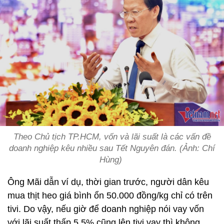
Theo Chủ tịch TP.HCM, vốn và lãi suất là các vấn đề
doanh nghiệp kêu nhiều sau Tết Nguyên đán. (Ảnh: Chí
Hùng)
Ông Mãi dẫn ví dụ, thời gian trước, người dân kêu
mua thịt heo giá bình ổn 50.000 đồng/kg chỉ có trên
tivi. Do vậy, nếu giờ để doanh nghiệp nói vay vốn
với lãi suất thấp 5,5% cũng lên tivi vay thì không