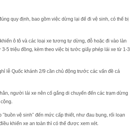
úng quy định, bao gồm việc dừng lại để đi vệ sinh, có thể bị
iển ô tô và các loại xe tương tự dừng, đỗ hoặc đi vào làn
 3-5 triệu đồng, kèm theo việc bị tước giấy phép lái xe từ 1-3
 nghỉ lễ Quốc khánh 2/9 cần chủ động trước các vấn đề cá
hân, người lái xe nên cố gắng di chuyển đến các trạm dừng
 cộng.
p "buồn vệ sinh" đến mức cấp thiết, như đau bụng, rối loạn
điều khiển xe an toàn thì có thể được xem xét.