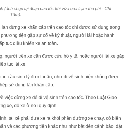
nh (ảnh chụp tại đoạn cao tốc khi vừa qua trạm thu phí - Chí
Tâm).
 làn dừng xe khẩn cấp trên cao tốc chỉ được sử dụng trong
phương tiện gặp sự cố về kỹ thuật, người lái hoặc hành
ếp tục điều khiển xe an toàn.
 người trên xe cần được cứu hộ y tế, hoặc người lái xe gặp
p tục lái xe.
nhu cầu sinh lý đơn thuần, như đi vệ sinh hiện không được
phép sử dụng làn khẩn cấp.
ề việc dừng xe để đi vệ sinh trên cao tốc. Theo Luật Giao
g xe, đỗ xe ở nơi quy định.
h, tài xế phải đưa xe ra khỏi phần đường xe chạy, có biện
ân và các phương tiện khác như như bật đèn cảnh báo, đặt