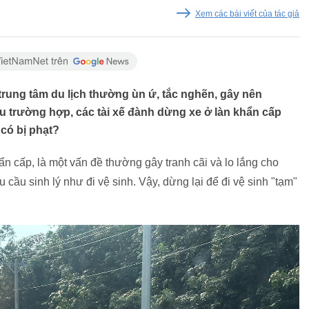
Xem các bài viết của tác giả
 trung tâm du lịch thường ùn ứ, tắc nghẽn, gây nên
iều trường hợp, các tài xế đành dừng xe ở làn khẩn cấp
 có bị phạt?
hẩn cấp, là một vấn đề thường gây tranh cãi và lo lắng cho
hu cầu sinh lý như đi vệ sinh. Vậy, dừng lại để đi vệ sinh "tạm"