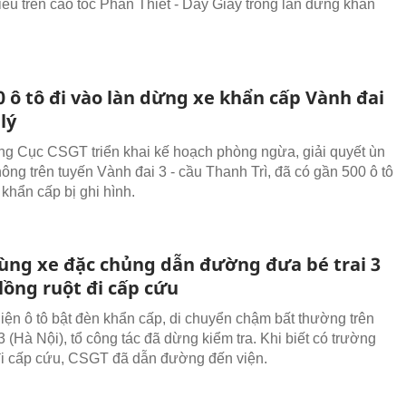
ều trên cao tốc Phan Thiết - Dầy Giây trong làn dừng khẩn
 ô tô đi vào làn dừng xe khẩn cấp Vành đai
 lý
ng Cục CSGT triển khai kế hoạch phòng ngừa, giải quyết ùn
hông trên tuyến Vành đai 3 - cầu Thanh Trì, đã có gần 500 ô tô
 khẩn cấp bị ghi hình.
ùng xe đặc chủng dẫn đường đưa bé trai 3
 lồng ruột đi cấp cứu
hiện ô tô bật đèn khẩn cấp, di chuyển chậm bất thường trên
 (Hà Nội), tổ công tác đã dừng kiểm tra. Khi biết có trường
i cấp cứu, CSGT đã dẫn đường đến viện.