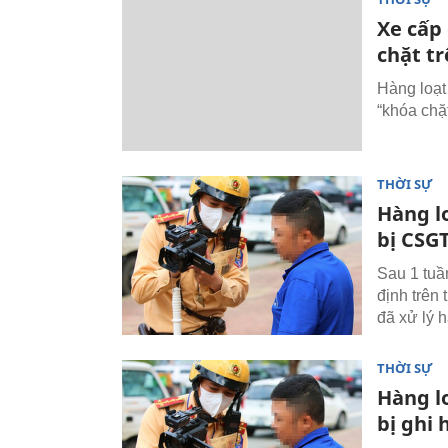
Xe cấp 
chặt tr
Hàng loạt
“khóa chặt
THỜI SỰ
Hàng lo
bị CSGT
Sau 1 tuầ
định trên
đã xử lý h
THỜI SỰ
Hàng lo
bị ghi 