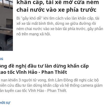
khẩn cấp, tài xế mở cửa ném
chai nước vào xe phía trước
Bị "gây khó dễ" khi tìm cách vào làn khẩn cấp, tài
xế xe tải mất bình tĩnh, dừng xe giữa đường rồi
ném chai nước vào xe bán tải phía trước, gây phẫn
nộ trên mạng xã hội.
NG
ng đề nghị đầu tư làn dừng khẩn cấp
ao tốc Vĩnh Hảo - Phan Thiết
i nạn khiến 3 người tử vong, tỉnh Lâm Đồng đề nghị các bộ
iên cứu đầu tư làn dừng khẩn cấp và hệ thống camera giám
oàn tuyến cao tốc Vĩnh Hảo - Phan Thiết.
HỜI SỰ