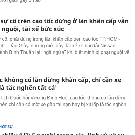
thời gian gây ồn ào
 sự cố trên cao tốc dừng ở làn khẩn cấp vẫn
 nguội, tài xế bức xúc
 cố, phải dừng trong làn khẩn cấp trên cao tốc TP.HCM -
h - Dầu Giây, nhưng mới đây, tài xế xe bán tải Nissan
tỉnh Bình Thuận lại "ngã ngửa" khi biết mình bị phạt nguội về
c không có làn dừng khẩn cấp, chỉ cần xe
 là tắc nghẽn tất cả'
tịch Quốc hội Vương Đình Huệ, cao tốc không có làn dừng
ên chỉ cần có một xe gặp tai nạn hay bị xịt lốp là tắc nghẽn
HỜI SỰ