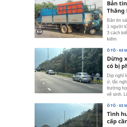
Bản tin
Thăng 
Bản tin s
1 người t
3 cách kiể
kiểm
Ô TÔ - XE 
Dừng xe
có bị 
Dịp nghỉ l
ứ, tắc ngh
trường hợ
vệ sinh. L
Ô TÔ - XE 
Tình h
cấp cần