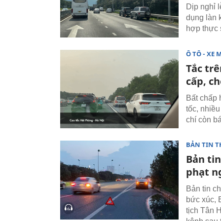
Dịp nghỉ l
dụng làn 
hợp thực 
Ô TÔ - XE 
Tắc trê
cấp, c
Bất chấp h
tốc, nhiều
chí còn b
BẢN TIN T
Bản tin
phạt ng
Bản tin ch
bức xúc, 
tịch Tân 