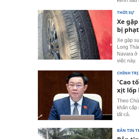
kênh sau 
THỜI SỰ
Xe gặp
bị phạt
Xe gặp sự
Long Thàn
Navara ở 
việc này.
CHÍNH TRỊ
'Cao tố
xịt lốp
Theo Chủ 
khẩn cấp n
tất cả.
BẢN TIN T