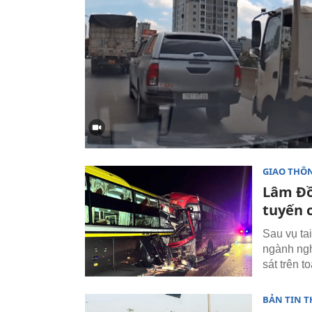
GIAO THÔ
Lâm Đồ
tuyến c
Sau vụ ta
ngành ngh
sát trên t
BẢN TIN T