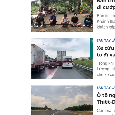
Bản tin
đi cướ
Bản tin c
Khánh thà
khách xếp
SAU TAY LÁ
Xe cứu 
tô đi v
Trong khi
Lương thì 
cho xe cứ
SAU TAY LÁ
Ô tô n
Thiết-
Camera hà