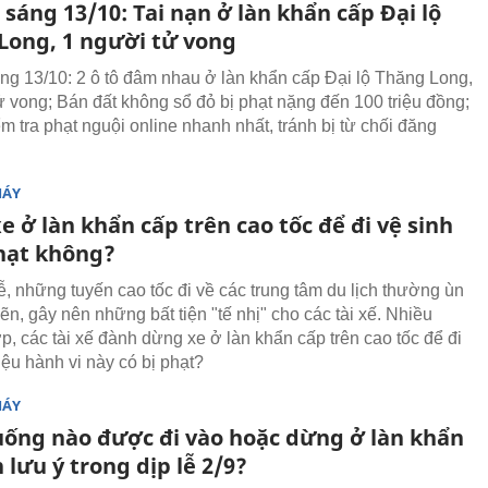
 sáng 13/10: Tai nạn ở làn khẩn cấp Đại lộ
Long, 1 người tử vong
áng 13/10: 2 ô tô đâm nhau ở làn khẩn cấp Đại lộ Thăng Long,
ử vong; Bán đất không sổ đỏ bị phạt nặng đến 100 triệu đồng;
m tra phạt nguội online nhanh nhất, tránh bị từ chối đăng
MÁY
 ở làn khẩn cấp trên cao tốc để đi vệ sinh
phạt không?
ễ, những tuyến cao tốc đi về các trung tâm du lịch thường ùn
ẽn, gây nên những bất tiện "tế nhị" cho các tài xế. Nhiều
p, các tài xế đành dừng xe ở làn khẩn cấp trên cao tốc để đi
iệu hành vi này có bị phạt?
MÁY
uống nào được đi vào hoặc dừng ở làn khẩn
 lưu ý trong dịp lễ 2/9?