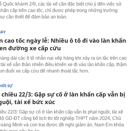
ễ Quốc khánh 2/9, các tài xế cần đặc biệt chú ý đến việc sử
khẩn cấp trên cao tốc, chỉ được phép trong những trường
sự cần thiết để đảm bảo an toàn.
MÁY
n cao tốc ngày lễ: Nhiều ô tô đi vào làn khẩn
hen đường xe cấp cứu
àng dài các ô tô nhẫn nại xếp hàng khi xảy ra ùn tắc trên cao
 tài xế vẫn thản nhiên điều khiển xe đi vào làn khẩn cấp, thậm
ám đuôi xe cấp cứu để nhanh thoát tắc hơn.
HỜI SỰ
 chiều 22/3: Gặp sự cố ở làn khẩn cấp vẫn bị
uội, tài xế bức xúc
iều 22/3: Gặp sự cố ở làn khẩn cấp vẫn bị phạt nguội, tài xế
Bộ GD-ĐT công bố lịch thi tốt nghiệp THPT năm 2024, Chủ
Hoàng Minh và con trai được đề nghị giảm án, Nam Em khóa