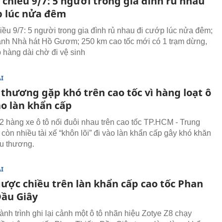
 chiều 9/7: 5 người trong gia đình rủ nhau
p lúc nửa đêm
hiều 9/7: 5 người trong gia đình rủ nhau đi cướp lúc nửa đêm;
nh Nhà hát Hồ Gươm; 250 km cao tốc mới có 1 trạm dừng,
 hàng dài chờ đi vệ sinh
I
thương gặp khó trên cao tốc vì hàng loạt ô
ào làn khẩn cấp
 2 hàng xe ô tô nối đuôi nhau trên cao tốc TP.HCM - Trung
còn nhiều tài xế “khôn lõi” đi vào làn khẩn cấp gây khó khăn
u thương.
I
gược chiều trên làn khẩn cấp cao tốc Phan
Dầu Giây
nh trình ghi lại cảnh một ô tô nhãn hiệu Zotye Z8 chạy