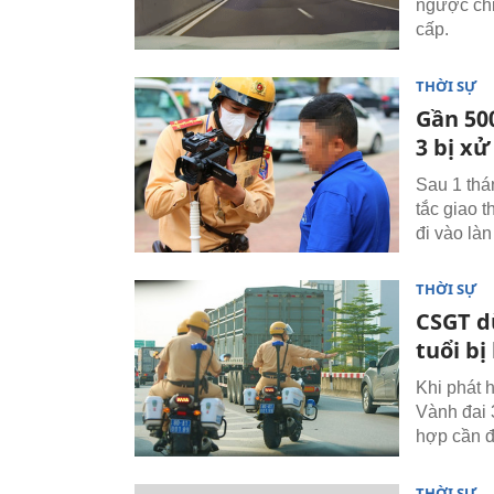
ngược chi
cấp.
THỜI SỰ
Gần 500
3 bị xử
Sau 1 thá
tắc giao t
đi vào làn
THỜI SỰ
CSGT d
tuổi bị
Khi phát 
Vành đai 3
hợp cần đ
THỜI SỰ