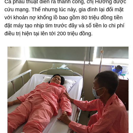
Ca phẫu thuật diễn ra thành công, chị Hương được
cứu mạng. Thế nhưng lúc này, gia đình lại đối mặt
với khoản nợ khổng lồ bao gồm 80 triệu đồng tiền
đặt máy tạo nhịp tim trước đây và số tiền lo chi phí
điều trị hiện tại lên tới 200 triệu đồng.