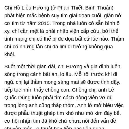
Chị Hồ Liễu Hương (ở Phan Thiết, Binh Thuận)
phát hiện mắc bệnh suy tim giai đoạn cuối, giãn nở
cơ tim từ năm 2015. Trong nhà luôn có sẵn bình ô
xy, chỉ cần mệt là phải nhập viện cấp cứu, bởi thể
tính mạng chị có thể bị đe dọa bất cứ lúc nào. Thậm
chí có những lần chị đã lịm đi tưởng không qua
khỏi.
Suốt một thời gian dài, chị Hương và gia đình luôn
sống trong cảnh bất an, lo âu. Mỗi tối trước khi đi
ngủ, chị lại thầm mong sáng mai sẽ được tỉnh dậy,
tiếp tục nhìn thấy chồng con. Chồng chị, anh Lê
Quốc Dũng luôn phải tìm cách động viên vợ dù
trong lòng anh cũng thấp thỏm. Anh lờ mờ hiểu việc
được phẫu thuật ghép tim khó như mò kim đáy bể,
cơ hội nhận tim đã khó chứ chưa nói đến vấn đề
chuyên môn, kĩ thuật hay tiền bạc liên quan.