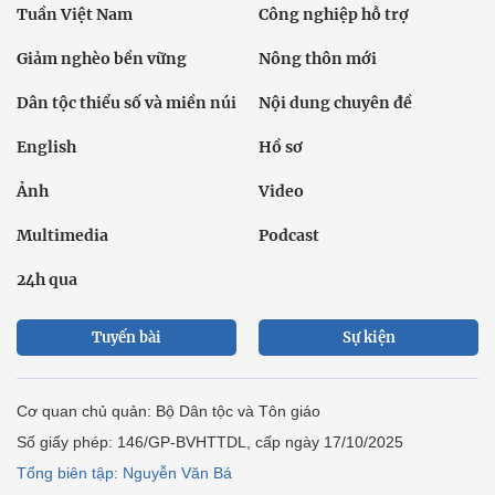
Tuần Việt Nam
Công nghiệp hỗ trợ
Giảm nghèo bền vững
Nông thôn mới
Dân tộc thiểu số và miền núi
Nội dung chuyên đề
English
Hồ sơ
Ảnh
Video
Multimedia
Podcast
24h qua
Tuyến bài
Sự kiện
Cơ quan chủ quản: Bộ Dân tộc và Tôn giáo
Số giấy phép: 146/GP-BVHTTDL, cấp ngày 17/10/2025
Tổng biên tập: Nguyễn Văn Bá