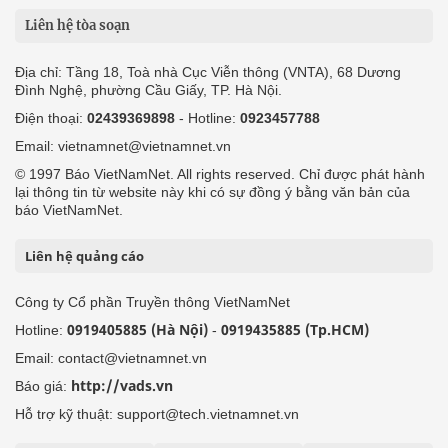
Liên hệ tòa soạn
Địa chỉ: Tầng 18, Toà nhà Cục Viễn thông (VNTA), 68 Dương
Đình Nghệ, phường Cầu Giấy, TP. Hà Nội.
Điện thoại:
02439369898
- Hotline:
0923457788
Email: vietnamnet@vietnamnet.vn
© 1997 Báo VietNamNet. All rights reserved. Chỉ được phát hành
lại thông tin từ website này khi có sự đồng ý bằng văn bản của
báo VietNamNet.
Liên hệ quảng cáo
Công ty Cổ phần Truyền thông VietNamNet
0919405885 (Hà Nội)
0919435885 (Tp.HCM)
Hotline:
-
Email: contact@vietnamnet.vn
http://vads.vn
Báo giá:
Hỗ trợ kỹ thuật: support@tech.vietnamnet.vn