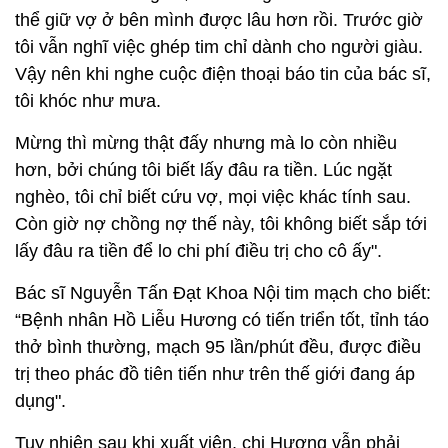
thể giữ vợ ở bên mình được lâu hơn rồi. Trước giờ
tôi vẫn nghĩ việc ghép tim chỉ dành cho người giàu.
Vậy nên khi nghe cuộc điện thoại báo tin của bác sĩ,
tôi khóc như mưa.
Mừng thì mừng thật đấy nhưng mà lo còn nhiều
hơn, bởi chúng tôi biết lấy đâu ra tiền. Lúc ngặt
nghèo, tôi chỉ biết cứu vợ, mọi việc khác tính sau.
Còn giờ nợ chồng nợ thế này, tôi không biết sắp tới
lấy đâu ra tiền để lo chi phí điều trị cho cô ấy".
Bác sĩ Nguyễn Tấn Đạt Khoa Nội tim mạch cho biết:
“Bệnh nhân Hồ Liễu Hương có tiến triển tốt, tỉnh táo
thở bình thường, mạch 95 lần/phút đều, được điều
trị theo phác đồ tiên tiến như trên thế giới đang áp
dụng".
Tuy nhiên sau khi xuất viện, chị Hương vẫn phải