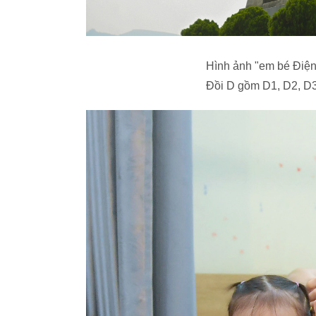
Hình ảnh "em bé Điện 
Đồi D gồm D1, D2, D3