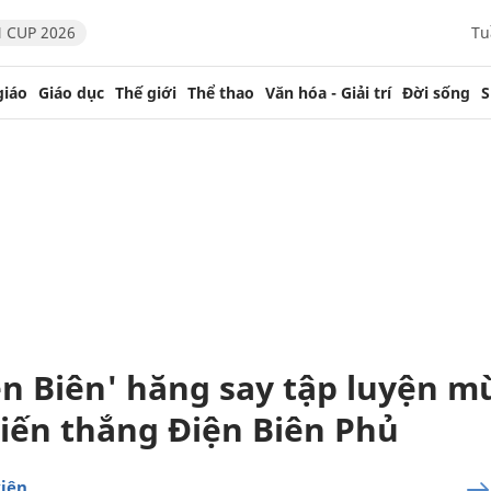
 CUP 2026
Tu
giáo
Giáo dục
Thế giới
Thể thao
Văn hóa - Giải trí
Đời sống
S
n Biên' hăng say tập luyện m
iến thắng Điện Biên Phủ
iên