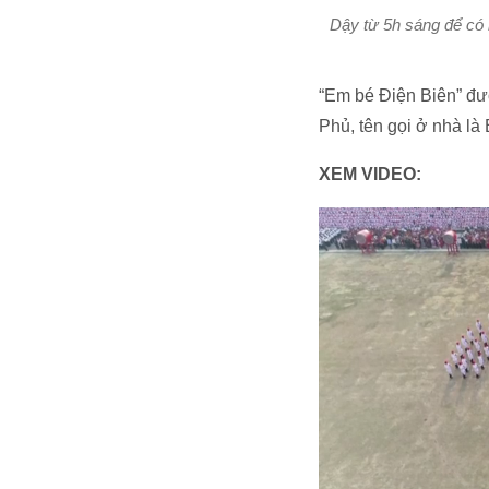
Dậy từ 5h sáng để có 
“Em bé Điện Biên” đư
Phủ, tên gọi ở nhà là
XEM VIDEO: