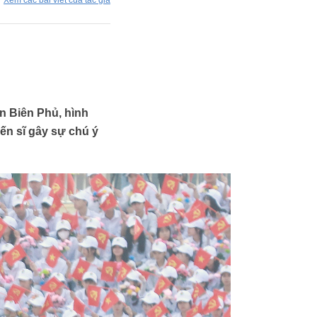
Xem các bài viết của tác giả
ện Biên Phủ, hình
ến sĩ gây sự chú ý