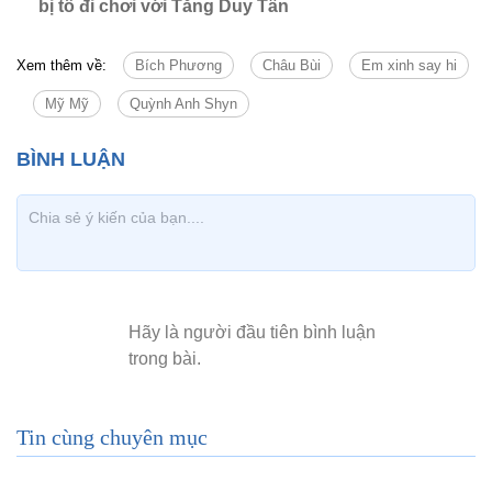
bị tố đi chơi với Tăng Duy Tân
Xem thêm về:
Bích Phương
Châu Bùi
Em xinh say hi
Mỹ Mỹ
Quỳnh Anh Shyn
Tin cùng chuyên mục