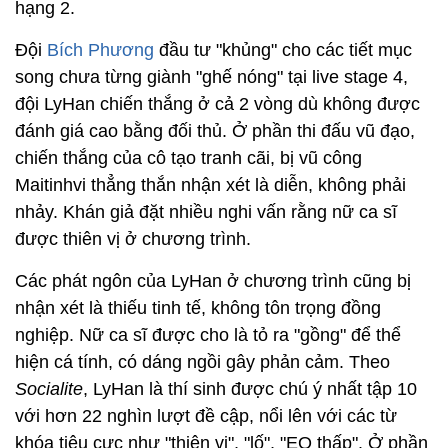
hạng 2.
Đội
Bích Phương
đầu tư "khủng" cho các tiết mục
song chưa từng giành "ghế nóng" tại live stage 4,
đội LyHan chiến thắng ở cả 2 vòng dù không được
đánh giá cao bằng đối thủ. Ở phần thi đấu vũ đạo,
chiến thắng của cô tạo tranh cãi, bị vũ công
Maitinhvi thẳng thắn nhận xét là diễn, không phải
nhảy. Khán giả đặt nhiều nghi vấn rằng nữ ca sĩ
được thiên vị ở chương trình.
Các phát ngôn của LyHan ở chương trình cũng bị
nhận xét là thiếu tinh tế, không tôn trọng đồng
nghiệp. Nữ ca sĩ được cho là tỏ ra "gồng" để thể
hiện cá tính, có dáng ngồi gây phản cảm. Theo
Socialite
, LyHan là thí sinh được chú ý nhất tập 10
với hơn 22 nghìn lượt đề cập, nổi lên với các từ
khóa tiêu cực như "thiên vị", "lố", "EQ thấp". Ở phần