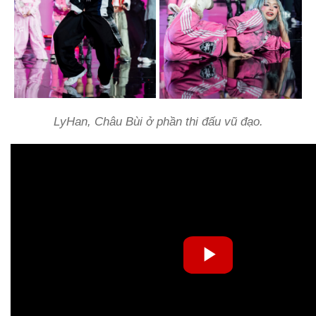
LyHan, Châu Bùi ở phần thi đấu vũ đạo.