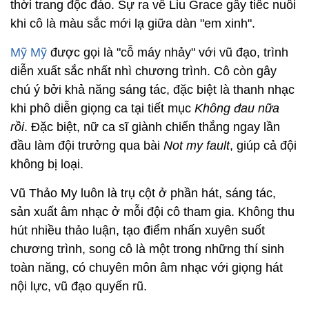
thời trang độc đáo. Sự ra về Liu Grace gây tiếc nuối
khi cô là màu sắc mới lạ giữa dàn "em xinh".
Mỹ Mỹ
được gọi là "cỗ máy nhảy" với vũ đạo, trình
diễn xuất sắc nhất nhì chương trình. Cô còn gây
chú ý bởi khả năng sáng tác, đặc biệt là thanh nhạc
khi phô diễn giọng ca tại tiết mục
Không đau nữa
rồi
. Đặc biệt, nữ ca sĩ giành chiến thắng ngay lần
đầu làm đội trưởng qua bài
Not my fault
, giúp cả đội
không bị loại.
Vũ Thảo My luôn là trụ cột ở phần hát, sáng tác,
sản xuất âm nhạc ở mỗi đội cô tham gia. Không thu
hút nhiều thảo luận, tạo điểm nhấn xuyên suốt
chương trình, song cô là một trong những thí sinh
toàn năng, có chuyên môn âm nhạc với giọng hát
nội lực, vũ đạo quyến rũ.