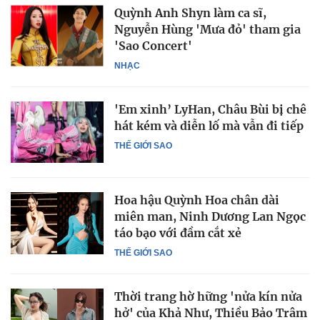
Quỳnh Anh Shyn làm ca sĩ,
Nguyễn Hùng 'Mưa đỏ' tham gia
'Sao Concert'
NHẠC
'Em xinh’ LyHan, Châu Bùi bị chê
hát kém và diễn lố mà vẫn đi tiếp
THẾ GIỚI SAO
Hoa hậu Quỳnh Hoa chân dài
miên man, Ninh Dương Lan Ngọc
táo bạo với đầm cắt xẻ
THẾ GIỚI SAO
Thời trang hờ hững 'nửa kín nửa
hở' của Khả Như, Thiều Bảo Trâm