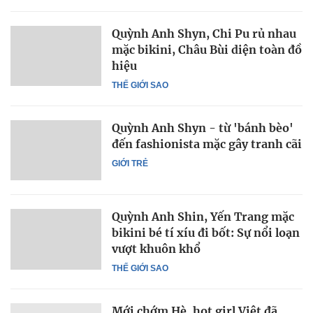
Quỳnh Anh Shyn, Chi Pu rủ nhau
mặc bikini, Châu Bùi diện toàn đồ
hiệu
THẾ GIỚI SAO
Quỳnh Anh Shyn - từ 'bánh bèo'
đến fashionista mặc gây tranh cãi
GIỚI TRẺ
Quỳnh Anh Shin, Yến Trang mặc
bikini bé tí xíu đi bốt: Sự nổi loạn
vượt khuôn khổ
THẾ GIỚI SAO
Mới chớm Hè, hot girl Việt đã