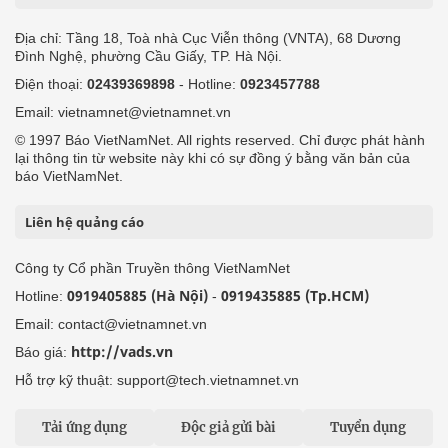
Địa chỉ: Tầng 18, Toà nhà Cục Viễn thông (VNTA), 68 Dương
Đình Nghệ, phường Cầu Giấy, TP. Hà Nội.
Điện thoại:
02439369898
- Hotline:
0923457788
Email: vietnamnet@vietnamnet.vn
© 1997 Báo VietNamNet. All rights reserved. Chỉ được phát hành
lại thông tin từ website này khi có sự đồng ý bằng văn bản của
báo VietNamNet.
Liên hệ quảng cáo
Công ty Cổ phần Truyền thông VietNamNet
0919405885 (Hà Nội)
0919435885 (Tp.HCM)
Hotline:
-
Email: contact@vietnamnet.vn
http://vads.vn
Báo giá:
Hỗ trợ kỹ thuật: support@tech.vietnamnet.vn
Tải ứng dụng
Độc giả gửi bài
Tuyển dụng