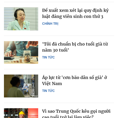
Đề xuất xem xét lại quy định kỷ
luật đảng viên sinh con thứ 3
CHÍNH TRỊ
'Tôi đã chuẩn bị cho tuổi già từ
năm 30 tuổi'
TIN TỨC
Áp lực từ 'cơn bão dân số già' ở
Việt Nam
TIN TỨC
Vì sao Trung Quốc kêu gọi người
cao tuổi trở lại làm việc?