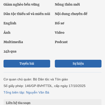
Giảm nghèo bền vững
Nông thôn mới
Dân tộc thiểu số và miền núi
Nội dung chuyên đề
English
Hồ sơ
Ảnh
Video
Multimedia
Podcast
24h qua
Tuyến bài
Sự kiện
Cơ quan chủ quản: Bộ Dân tộc và Tôn giáo
Số giấy phép: 146/GP-BVHTTDL, cấp ngày 17/10/2025
Tổng biên tập: Nguyễn Văn Bá
Liên hệ tòa soạn