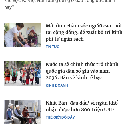
khu vực và Việt Nam đang đứng ở đâu trong bức tranh
này?
Mô hình chăm sóc người cao tuổi
tại cộng đồng, đề xuất bố trí kinh
phí từ ngân sách
TIN TỨC
Nước ta sẽ chính thức trở thành
quốc gia dân số già vào năm
2036: Bàn về kinh tế bạc
KINH DOANH
Nhật Bản 'đau đầu' vì ngân khố
nhận được hơn 800 triệu USD
THẾ GIỚI ĐÓ ĐÂY