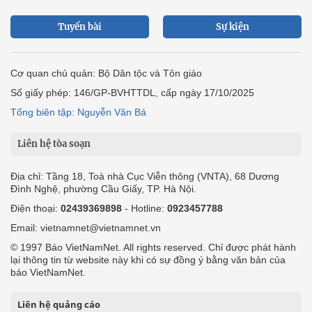
Tuyến bài
Sự kiện
Cơ quan chủ quản: Bộ Dân tộc và Tôn giáo
Số giấy phép: 146/GP-BVHTTDL, cấp ngày 17/10/2025
Tổng biên tập: Nguyễn Văn Bá
Liên hệ tòa soạn
Địa chỉ: Tầng 18, Toà nhà Cục Viễn thông (VNTA), 68 Dương
Đình Nghệ, phường Cầu Giấy, TP. Hà Nội.
Điện thoại:
02439369898
- Hotline:
0923457788
Email: vietnamnet@vietnamnet.vn
© 1997 Báo VietNamNet. All rights reserved. Chỉ được phát hành
lại thông tin từ website này khi có sự đồng ý bằng văn bản của
báo VietNamNet.
Liên hệ quảng cáo