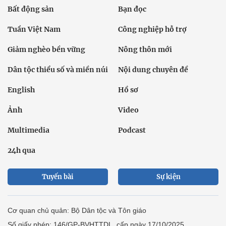
Bất động sản
Bạn đọc
Tuần Việt Nam
Công nghiệp hỗ trợ
Giảm nghèo bền vững
Nông thôn mới
Dân tộc thiểu số và miền núi
Nội dung chuyên đề
English
Hồ sơ
Ảnh
Video
Multimedia
Podcast
24h qua
Tuyến bài
Sự kiện
Cơ quan chủ quản: Bộ Dân tộc và Tôn giáo
Số giấy phép: 146/GP-BVHTTDL, cấp ngày 17/10/2025