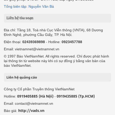
Tổng biên tập: Nguyễn Văn Bá
Liên hệ tòa soạn
Địa chỉ: Tầng 18, Toà nhà Cục Viễn thông (VNTA), 68 Dương
Đình Nghệ, phường Cầu Giấy, TP. Hà Nội.
Điện thoại:
02439369898
- Hotline:
0923457788
Email: vietnamnet@vietnamnet.vn
© 1997 Báo VietNamNet. All rights reserved. Chỉ được phát hành
lại thông tin từ website này khi có sự đồng ý bằng văn bản của
báo VietNamNet.
Liên hệ quảng cáo
Công ty Cổ phần Truyền thông VietNamNet
0919405885 (Hà Nội)
0919435885 (Tp.HCM)
Hotline:
-
Email: contact@vietnamnet.vn
http://vads.vn
Báo giá: