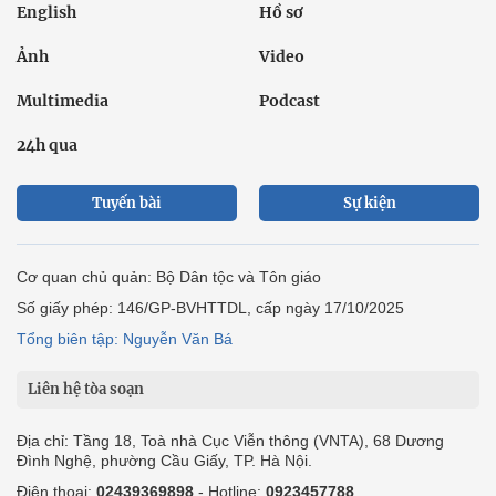
English
Hồ sơ
Ảnh
Video
Multimedia
Podcast
24h qua
Tuyến bài
Sự kiện
Cơ quan chủ quản: Bộ Dân tộc và Tôn giáo
Số giấy phép: 146/GP-BVHTTDL, cấp ngày 17/10/2025
Tổng biên tập: Nguyễn Văn Bá
Liên hệ tòa soạn
Địa chỉ: Tầng 18, Toà nhà Cục Viễn thông (VNTA), 68 Dương
Đình Nghệ, phường Cầu Giấy, TP. Hà Nội.
Điện thoại:
02439369898
- Hotline:
0923457788