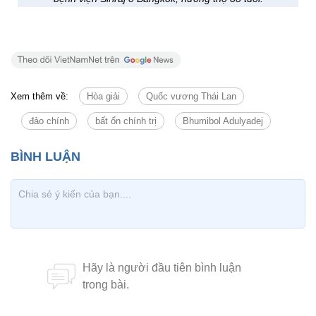
Xem thêm về:
Hòa giải
Quốc vương Thái Lan
đảo chính
bất ổn chính trị
Bhumibol Adulyadej