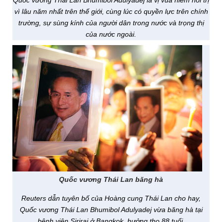
Quốc vương Thái Lan Bhumibol Adulyadej là vị vua hiếm hoi trị
vì lâu năm nhất trên thế giới, cùng lúc có quyền lực trên chính
trường, sự sùng kính của người dân trong nước và trọng thị
của nước ngoài.
Quốc vương Thái Lan băng hà
Reuters dẫn tuyên bố của Hoàng cung Thái Lan cho hay,
Quốc vương Thái Lan Bhumibol Adulyadej vừa băng hà tại
bệnh viện Siriraj ở Bangkok, hưởng thọ 88 tuổi.