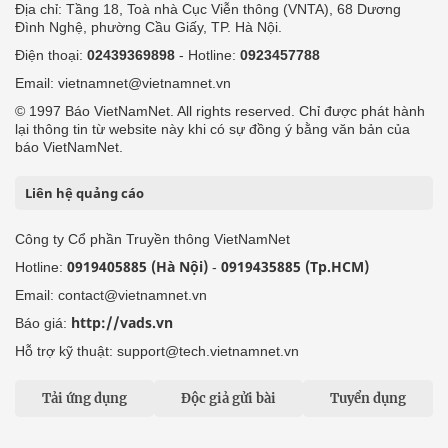
Địa chỉ: Tầng 18, Toà nhà Cục Viễn thông (VNTA), 68 Dương
Đình Nghệ, phường Cầu Giấy, TP. Hà Nội.
Điện thoại:
02439369898
- Hotline:
0923457788
Email: vietnamnet@vietnamnet.vn
© 1997 Báo VietNamNet. All rights reserved. Chỉ được phát hành
lại thông tin từ website này khi có sự đồng ý bằng văn bản của
báo VietNamNet.
Liên hệ quảng cáo
Công ty Cổ phần Truyền thông VietNamNet
0919405885 (Hà Nội)
0919435885 (Tp.HCM)
Hotline:
-
Email: contact@vietnamnet.vn
http://vads.vn
Báo giá:
Hỗ trợ kỹ thuật: support@tech.vietnamnet.vn
Tải ứng dụng
Độc giả gửi bài
Tuyển dụng