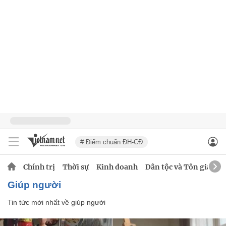
# Điểm chuẩn ĐH-CĐ
Chính trị
Thời sự
Kinh doanh
Dân tộc và Tôn giáo
giúp người
Tin tức mới nhất về
giúp người