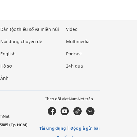
Dân tộc thiểu số và miền núi
Video
Nội dung chuyên đề
Multimedia
English
Podcast
Hồ sơ
24h qua
Ảnh
Theo dõi VietNamNet trên
amNet
5885 (Tp.HCM)
Tải ứng dụng
Độc giả gửi bài