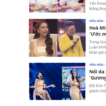
Yến Rosie
thắng thu
VĂN HÓA - 
Hoà Mi
'Ước m
Trong Gươ
Luân trìn
khán giả 
VĂN HÓA - 
Nổi da
'Gương
Đội Kim T
giành chi