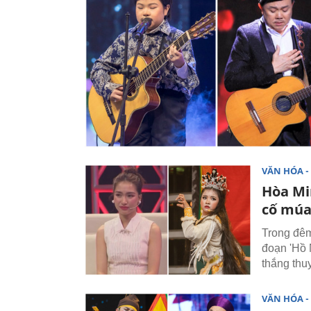
VĂN HÓA - 
Hòa Min
cố múa
Trong đêm
đoạn 'Hồ 
thắng thu
VĂN HÓA - 