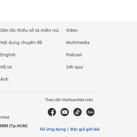
Dân tộc thiểu số và miền núi
Video
Nội dung chuyên đề
Multimedia
English
Podcast
Hồ sơ
24h qua
Ảnh
Theo dõi VietNamNet trên
amNet
5885 (Tp.HCM)
Tải ứng dụng
Độc giả gửi bài