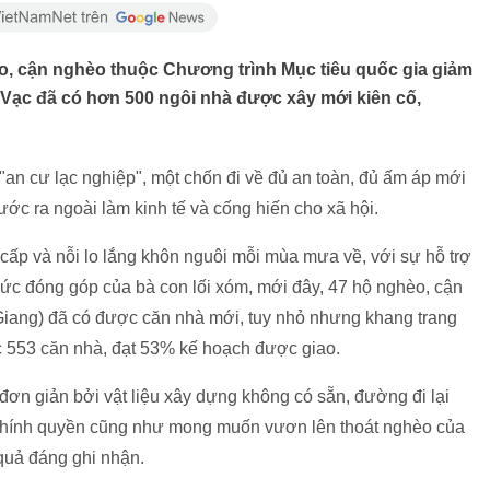
o, cận nghèo thuộc Chương trình Mục tiêu quốc gia giảm
Vạc đã có hơn 500 ngôi nhà được xây mới kiên cố,
an cư lạc nghiệp", một chốn đi về đủ an toàn, đủ ấm áp mới
ớc ra ngoài làm kinh tế và cống hiến cho xã hội.
cấp và nỗi lo lắng khôn nguôi mỗi mùa mưa về, với sự hỗ trợ
sức đóng góp của bà con lối xóm, mới đây, 47 hộ nghèo, cận
iang) đã có được căn nhà mới, tuy nhỏ nhưng khang trang
c 553 căn nhà, đạt 53% kế hoạch được giao.
đơn giản bởi vật liệu xây dựng không có sẵn, đường đi lại
 chính quyền cũng như mong muốn vươn lên thoát nghèo của
quả đáng ghi nhận.