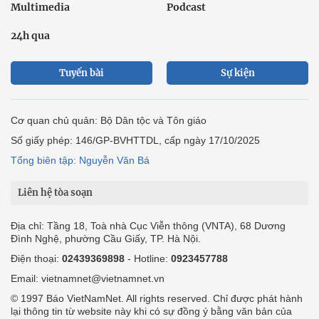
Multimedia
Podcast
24h qua
Tuyến bài
Sự kiện
Cơ quan chủ quản: Bộ Dân tộc và Tôn giáo
Số giấy phép: 146/GP-BVHTTDL, cấp ngày 17/10/2025
Tổng biên tập: Nguyễn Văn Bá
Liên hệ tòa soạn
Địa chỉ: Tầng 18, Toà nhà Cục Viễn thông (VNTA), 68 Dương
Đình Nghệ, phường Cầu Giấy, TP. Hà Nội.
Điện thoại:
02439369898
- Hotline:
0923457788
Email: vietnamnet@vietnamnet.vn
© 1997 Báo VietNamNet. All rights reserved. Chỉ được phát hành
lại thông tin từ website này khi có sự đồng ý bằng văn bản của