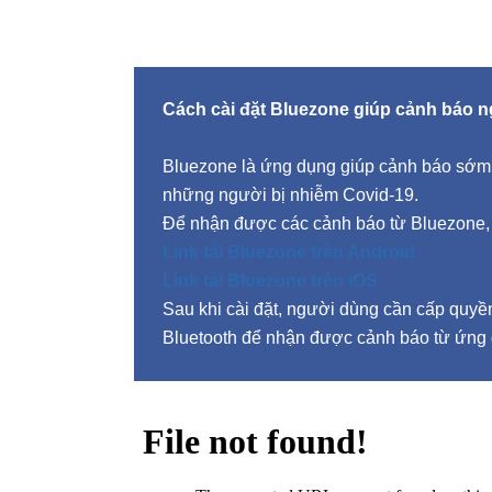
Cách cài đặt Bluezone giúp cảnh báo 
Bluezone là ứng dụng giúp cảnh báo sớm 
những người bị nhiễm Covid-19.
Để nhận được các cảnh báo từ Bluezone, vi
Link tải Bluezone trên Android
Link tải Bluezone trên iOS
Sau khi cài đặt, người dùng cần cấp quyề
Bluetooth để nhận được cảnh báo từ ứng