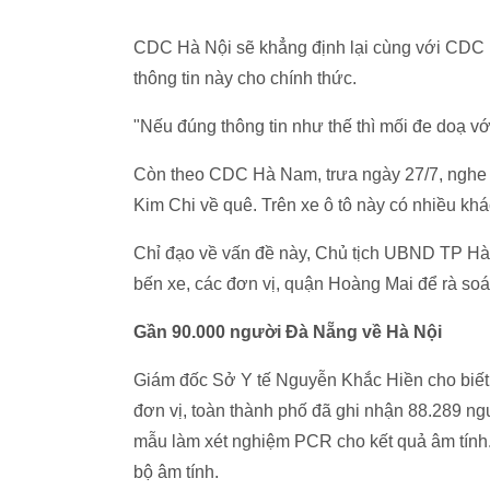
CDC Hà Nội sẽ khẳng định lại cùng với CDC 
thông tin này cho chính thức.
"Nếu đúng thông tin như thế thì mối đe doạ với
Còn theo CDC Hà Nam, trưa ngày 27/7, nghe t
Kim Chi về quê. Trên xe ô tô này có nhiều kh
Chỉ đạo về vấn đề này, Chủ tịch UBND TP H
bến xe, các đơn vị, quận Hoàng Mai để rà soá
Gần 90.000 người Đà Nẵng về Hà Nội
Giám đốc Sở Y tế Nguyễn Khắc Hiền cho biết, t
đơn vị, toàn thành phố đã ghi nhận 88.289 n
mẫu làm xét nghiệm PCR cho kết quả âm tính.
bộ âm tính.