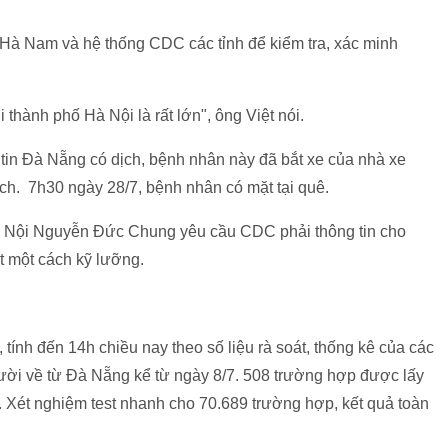
Hà Nam và hệ thống CDC các tỉnh để kiểm tra, xác minh
 thành phố Hà Nội là rất lớn", ông Việt nói.
in Đà Nẵng có dịch, bệnh nhân này đã bắt xe của nhà xe
ách. 7h30 ngày 28/7, bệnh nhân có mặt tại quê.
à Nội Nguyễn Đức Chung yêu cầu CDC phải thông tin cho
t một cách kỹ lưỡng.
ính đến 14h chiều nay theo số liệu rà soát, thống kê của các
gười về từ Đà Nẵng kể từ ngày 8/7. 508 trường hợp được lấy
 Xét nghiệm test nhanh cho 70.689 trường hợp, kết quả toàn