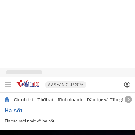
# ASEAN CUP 2026
Chính trị
Thời sự
Kinh doanh
Dân tộc và Tôn giáo
hạ sốt
Tin tức mới nhất về
hạ sốt