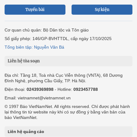
Tuyến bài
Sự kiện
Cơ quan chủ quản: Bộ Dân tộc và Tôn giáo
Số giấy phép: 146/GP-BVHTTDL, cấp ngày 17/10/2025
Tổng biên tập: Nguyễn Văn Bá
Liên hệ tòa soạn
Địa chỉ: Tầng 18, Toà nhà Cục Viễn thông (VNTA), 68 Dương
Đình Nghệ, phường Cầu Giấy, TP. Hà Nội.
Điện thoại:
02439369898
- Hotline:
0923457788
Email: vietnamnet@vietnamnet.vn
© 1997 Báo VietNamNet. All rights reserved. Chỉ được phát hành
lại thông tin từ website này khi có sự đồng ý bằng văn bản của
báo VietNamNet.
Liên hệ quảng cáo