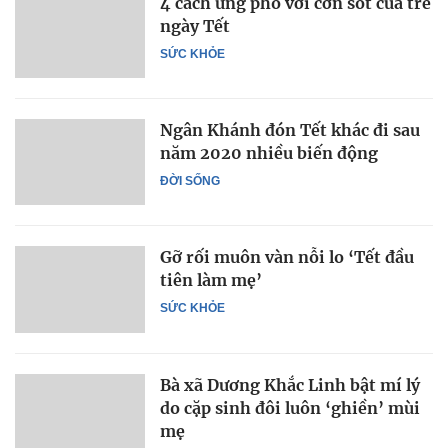
4 cách ứng phó với cơn sốt của trẻ
ngày Tết
SỨC KHỎE
Ngân Khánh đón Tết khác đi sau
năm 2020 nhiều biến động
ĐỜI SỐNG
Gỡ rối muôn vàn nỗi lo ‘Tết đầu
tiên làm mẹ’
SỨC KHỎE
Bà xã Dương Khắc Linh bật mí lý
do cặp sinh đôi luôn ‘ghiền’ mùi
mẹ