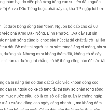
ắng thảm hại do việc phá rừng trồng cao su trên đầu nguồn.
ừ Trị An và Dầu Tiếng buộc phải xảy ra, khả TP ngập lụt hơn
́n lút dưới bóng đồng tiền “đen”. Nguồn bổ cấp cho cả 03
do việc phá rừng Dak Nông, Bình Phước,…và gây sụt lún
́c nhánh sông cũng bị chọc sâu hút cát để chất tải trở lại lên
trụt đất. Bề mặt thì người ta ra sức tráng/ láng xi măng, nhựa
̉a, đường sá. Nhưng mưa không thấm đất, không có rễ cây
̉ tràn ra đường thì chẳng có hệ thống cống nào đủ sức tải.
ng đã bị nâng lên do dãn đất từ các việc khoan đóng cọc
ng dần ra ngoài do xe cộ tăng tải thì thấy số phận lòng sông.
ơn mực nước triều, đó là cơ sở để cấp quản lý chống ngập
̀m, do triều cường dâng cao ngày càng nhanh..., mà không dám
ra bằng hết công suất. Càng đào hào thoát nước thì nước