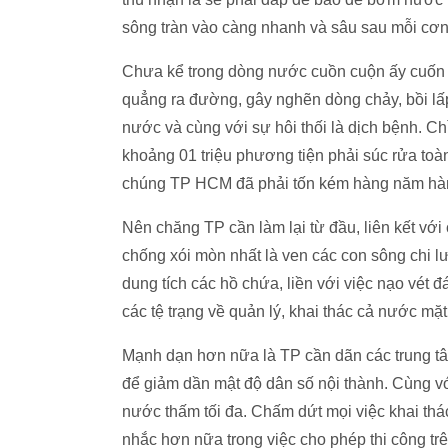
sông tràn vào càng nhanh và sâu sau mỗi cơn
Chưa kể trong dòng nước cuồn cuộn ấy cuốn th
quẳng ra đường, gây nghẽn dòng chảy, bồi lấp 
nước và cùng với sự hôi thối là dịch bệnh. C
khoảng 01 triệu phương tiện phải súc rửa toàn 
chúng TP HCM đã phải tốn kém hàng năm hàng
Nên chăng TP cần làm lại từ đầu, liên kết với c
chống xói mòn nhất là ven các con sông chi l
dung tích các hồ chứa, liền với việc nạo vét 
các tệ trạng về quản lý, khai thác cả nước mă
Mạnh dạn hơn nữa là TP cần dãn các trung tâm
để giảm dần mật độ dân số nội thành. Cùng vơ
nước thấm tối đa. Chấm dứt mọi việc khai tha
nhắc hơn nữa trong việc cho phép thi công trê