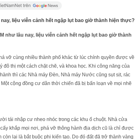
u nay, liệu viễn cảnh hết ngập lụt bao giờ thành hiện thực?
HCM như lâu nay, liệu viễn cảnh hết ngập lụt bao giờ thành
há vỡ cùng nhiều thành phố khác từ lúc chính quyền được về
́ đô thị một cách chặt chẽ, và khoa học. Khi công năng của
hành thì các Nhà máy Đèn, Nhà máy Nước cũng sụt sịt, rác
̀: Một cộng đồng cư dân thời chiến đã bị bấn loạn về mọi nhẽ
i tái nhập cư nheo nhóc trong các khu ổ chuột. Nhà cửa
 khắp mọi nơi, phá vỡ thông hành địa dịch cũ là chỉ được
 còn lại là bắt buộc phi kiến tạo. Do đó đất đã trở thành vàng