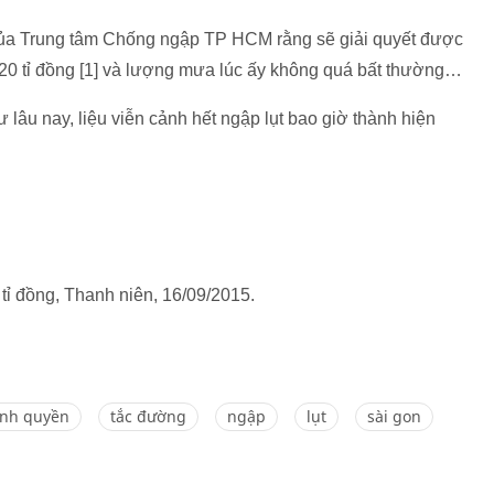
ủa Trung tâm Chống ngập TP HCM rằng sẽ giải quyết được
20 tỉ đồng [1] và lượng mưa lúc ấy không quá bất thường…
ư lâu nay, liệu viễn cảnh hết ngập lụt bao giờ thành hiện
tỉ đồng, Thanh niên, 16/09/2015.
ính quyền
tắc đường
ngập
lụt
sài gon