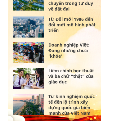
chuyển trong tư duy
về đất đai
Từ Đổi mới 1986 đến
đổi mới mô hình phát
triển
Doanh nghiệp Việt:
Đông nhưng chưa
'khỏe'
Liêm chính học thuật
và ba chữ “thật” của
giáo dục
Từ kinh nghiệm quốc
tế đến lộ trình xây
dựng quốc gia biển
mạnh của Việt Nam