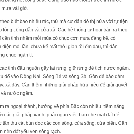
 mưa vài giờ.
eo biết bao nhiêu rác, thứ mà cư dân đô thị nửa vời tự tiện
lòng cống dẫn và cửa xả. Các hệ thống tự hoại tràn ra theo
hỉ cần tính nhẩm mỗi mùa có chục cơn mưa đáng kể, có
diện mỗi lần, chưa kể mất thời gian rồi ốm đau, thì dân
 chục ngàn tỉ.
ác tỉnh đầu nguồn gây lại rừng, giữ rừng để tích nước ngầm,
ưu đổ vào Đồng Nai, Sông Bé và sông Sài Gòn để bảo đảm
đáy, xả đáy. Cần thêm những giải pháp hữu hiệu để giải quyết
̣t và nước ngầm.
 ra ngoại thành, hướng về phía Bắc còn nhiều tiềm năng
́i các giải pháp xanh, phải ngăn việc bao che mặt đất để
́c tận thu cát bùn dọc các con sông, cửa sông, cửa biển. Cân
n nền đất yếu ven sông rạch.