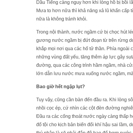
Dầu Tiếng càng nguy hơn khi lòng hồ bị bồi l
Mưa to hơn nữa thì khả năng xả lũ khẩn cấp t
nữa là không tránh khỏi.
Trong nội thành, nước ngầm cứ bị chọc hút le
gương nước ngầm bị đứt đoạn từ trên rừng 
khắp mọi nơi qua các hố tử thần. Phía ngoài ca
những vùng đất yếu, tăng thêm áp lực gây sụt/ 
đường, qua các công trình hầm ngầm, nhà cư
lớn dẫn lưu nước mưa xuống nước ngầm, mà chi
Bao giờ hết ngập lụt?
Tuy vậy, cũng cần bàn đến đầu ra. Khi lòng sô
nhồi cọc ép, cứ nhìn các cột đèn đường nghiê
Đầu ra các cống thoát nước ngày càng thấp h
đổ tội cho kịch bản biến đổi khí hậu sai lâ
thú nhận là sẽ phải đắp đê bao để bơm nước 