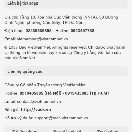
Liên hệ tòa soạn
Địa chỉ: Tầng 18, Toà nhà Cục Viễn thông (VNTA), 68 Dương
Đình Nghệ, phường Cầu Giấy, TP. Hà Nội.
Điện thoại:
02439369898
- Hotline:
0923457788
Email: vietnamnet@vietnamnet.vn
© 1997 Báo VietNamNet. All rights reserved. Chỉ được phát hành
lại thông tin từ website này khi có sự đồng ý bằng văn bản của
báo VietNamNet.
Liên hệ quảng cáo
Công ty Cổ phần Truyền thông VietNamNet
0919405885 (Hà Nội)
0919435885 (Tp.HCM)
Hotline:
-
Email: contact@vietnamnet.vn
http://vads.vn
Báo giá:
Hỗ trợ kỹ thuật: support@tech.vietnamnet.vn
Tải ứng dụng
Độc giả gửi bài
Tuyển dụng