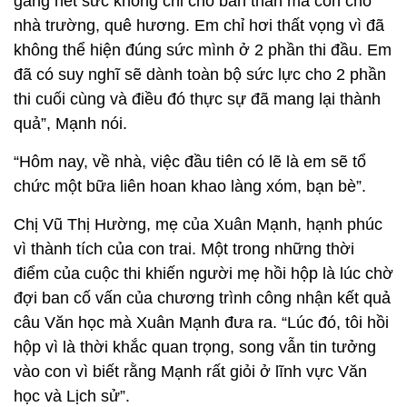
gắng hết sức không chỉ cho bản thân mà còn cho
nhà trường, quê hương. Em chỉ hơi thất vọng vì đã
không thể hiện đúng sức mình ở 2 phần thi đầu. Em
đã có suy nghĩ sẽ dành toàn bộ sức lực cho 2 phần
thi cuối cùng và điều đó thực sự đã mang lại thành
quả”, Mạnh nói.
“Hôm nay, về nhà, việc đầu tiên có lẽ là em sẽ tổ
chức một bữa liên hoan khao làng xóm, bạn bè”.
Chị Vũ Thị Hường, mẹ của Xuân Mạnh, hạnh phúc
vì thành tích của con trai. Một trong những thời
điểm của cuộc thi khiến người mẹ hồi hộp là lúc chờ
đợi ban cố vấn của chương trình công nhận kết quả
câu Văn học mà Xuân Mạnh đưa ra. “Lúc đó, tôi hồi
hộp vì là thời khắc quan trọng, song vẫn tin tưởng
vào con vì biết rằng Mạnh rất giỏi ở lĩnh vực Văn
học và Lịch sử”.