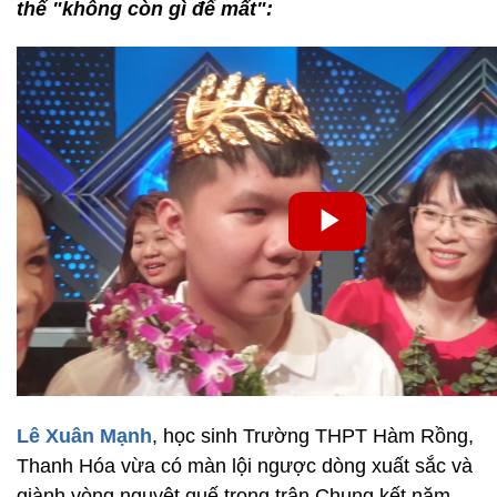
thế "không còn gì để mất":
Lê Xuân Mạnh
, học sinh Trường THPT Hàm Rồng,
Thanh Hóa vừa có màn lội ngược dòng xuất sắc và
giành vòng nguyệt quế trong trận Chung kết năm