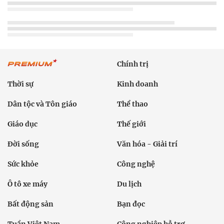
Chính trị
Thời sự
Kinh doanh
Dân tộc và Tôn giáo
Thể thao
Giáo dục
Thế giới
Đời sống
Văn hóa - Giải trí
Sức khỏe
Công nghệ
Ô tô xe máy
Du lịch
Bất động sản
Bạn đọc
Tuần Việt Nam
Công nghiệp hỗ trợ