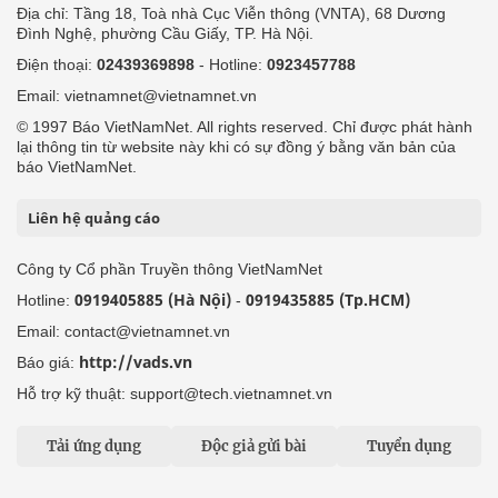
Địa chỉ: Tầng 18, Toà nhà Cục Viễn thông (VNTA), 68 Dương
Đình Nghệ, phường Cầu Giấy, TP. Hà Nội.
Điện thoại:
02439369898
- Hotline:
0923457788
Email: vietnamnet@vietnamnet.vn
© 1997 Báo VietNamNet. All rights reserved. Chỉ được phát hành
lại thông tin từ website này khi có sự đồng ý bằng văn bản của
báo VietNamNet.
Liên hệ quảng cáo
Công ty Cổ phần Truyền thông VietNamNet
0919405885 (Hà Nội)
0919435885 (Tp.HCM)
Hotline:
-
Email: contact@vietnamnet.vn
http://vads.vn
Báo giá:
Hỗ trợ kỹ thuật: support@tech.vietnamnet.vn
Tải ứng dụng
Độc giả gửi bài
Tuyển dụng