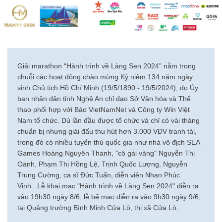
Giải marathon “Hành trình về Làng Sen 2024” nằm trong
chuỗi các hoạt động chào mừng Kỷ niệm 134 năm ngày
sinh Chủ tịch Hồ Chí Minh (19/5/1890 - 19/5/2024), do Ủy
ban nhân dân tỉnh Nghệ An chỉ đạo Sở Văn hóa và Thể
thao phối hợp với Báo VietNamNet và Công ty Win Việt
Nam tổ chức. Dù lần đầu được tổ chức và chỉ có vài tháng
chuẩn bị nhưng giải đấu thu hút hơn 3.000 VĐV tranh tài,
trong đó có nhiều tuyển thủ quốc gia như nhà vô địch SEA
Games Hoàng Nguyên Thanh, "cô gái vàng" Nguyễn Thị
Oanh, Phạm Thị Hồng Lệ, Trịnh Quốc Lượng, Nguyễn
Trung Cường, ca sĩ Đức Tuấn, diễn viên Nhan Phúc
Vinh...Lễ khai mạc "Hành trình về Làng Sen 2024" diễn ra
vào 19h30 ngày 8/6; lễ bế mạc diễn ra vào 9h30 ngày 9/6,
tại Quảng trường Bình Minh Cửa Lò, thị xã Cửa Lò.