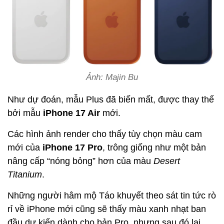
Ảnh: Majin Bu
Như dự đoán, mẫu Plus đã biến mất, được thay thế
bởi mẫu
iPhone 17 Air
mới.
Các hình ảnh render cho thấy tùy chọn màu cam
mới của
iPhone 17 Pro
, trông giống như một bản
nâng cấp “nóng bỏng” hơn của màu
Desert
Titanium
.
Những người hâm mộ Táo khuyết theo sát tin tức rò
rỉ về iPhone mới cũng sẽ thấy màu xanh nhạt ban
đầu dự kiến dành cho bản Pro, nhưng sau đó lại