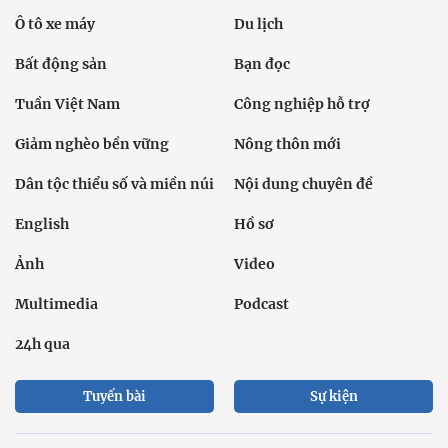
Ô tô xe máy
Du lịch
Bất động sản
Bạn đọc
Tuần Việt Nam
Công nghiệp hỗ trợ
Giảm nghèo bền vững
Nông thôn mới
Dân tộc thiểu số và miền núi
Nội dung chuyên đề
English
Hồ sơ
Ảnh
Video
Multimedia
Podcast
24h qua
Tuyến bài
Sự kiện