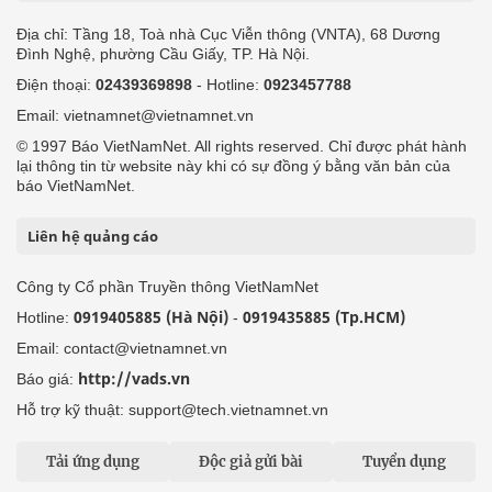
Địa chỉ: Tầng 18, Toà nhà Cục Viễn thông (VNTA), 68 Dương
Đình Nghệ, phường Cầu Giấy, TP. Hà Nội.
Điện thoại:
02439369898
- Hotline:
0923457788
Email: vietnamnet@vietnamnet.vn
© 1997 Báo VietNamNet. All rights reserved. Chỉ được phát hành
lại thông tin từ website này khi có sự đồng ý bằng văn bản của
báo VietNamNet.
Liên hệ quảng cáo
Công ty Cổ phần Truyền thông VietNamNet
0919405885 (Hà Nội)
0919435885 (Tp.HCM)
Hotline:
-
Email: contact@vietnamnet.vn
http://vads.vn
Báo giá:
Hỗ trợ kỹ thuật: support@tech.vietnamnet.vn
Tải ứng dụng
Độc giả gửi bài
Tuyển dụng