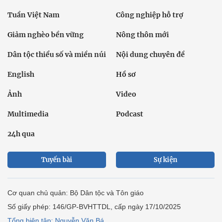
Tuần Việt Nam
Công nghiệp hỗ trợ
Giảm nghèo bền vững
Nông thôn mới
Dân tộc thiểu số và miền núi
Nội dung chuyên đề
English
Hồ sơ
Ảnh
Video
Multimedia
Podcast
24h qua
Tuyến bài
Sự kiện
Cơ quan chủ quản: Bộ Dân tộc và Tôn giáo
Số giấy phép: 146/GP-BVHTTDL, cấp ngày 17/10/2025
Tổng biên tập: Nguyễn Văn Bá