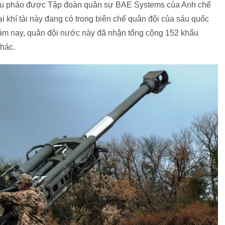
 lựu pháo được Tập đoàn quân sự BAE Systems của Anh chế
i khí tài này đang có trong biên chế quân đội của sáu quốc
 năm nay, quân đội nước này đã nhận tổng cộng 152 khẩu
hác.