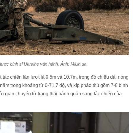
ợc binh sĩ Ukraine vận hành. Ảnh: Mil.in.ua
 tác chiến lần lượt là 9,5m và 10,7m, trong đó chiều dài nòng
ằm trong khoảng từ 0-71,7 độ, và kíp pháo thủ gồm 7-8 binh
ời gian chuyển từ trạng thái hành quân sang tác chiến của