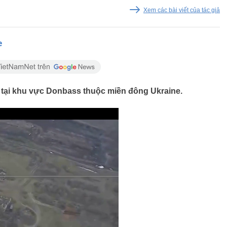
Xem các bài viết của tác giả
e
a tại khu vực Donbass thuộc miền đông Ukraine.