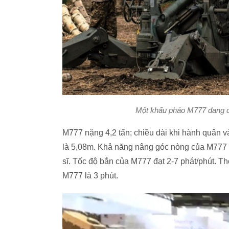
Một khẩu pháo M777 đang đư
M777 nặng 4,2 tấn; chiều dài khi hành quân và
là 5,08m. Khả năng nâng góc nòng của M777 n
sĩ. Tốc độ bắn của M777 đạt 2-7 phát/phút. Th
M777 là 3 phút.