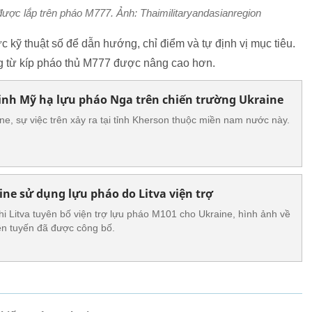
 được lắp trên pháo M777. Ảnh: Thaimilitaryandasianregion
 kỹ thuật số để dẫn hướng, chỉ điểm và tự định vị mục tiêu.
g từ kíp pháo thủ M777 được nâng cao hơn.
inh Mỹ hạ lựu pháo Nga trên chiến trường Ukraine
ne, sự việc trên xảy ra tại tỉnh Kherson thuộc miền nam nước này.
ne sử dụng lựu pháo do Litva viện trợ
hi Litva tuyên bố viện trợ lựu pháo M101 cho Ukraine, hình ảnh về
iền tuyến đã được công bố.