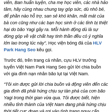
viên, Ban huấn luyện, cha mẹ học viên, các nhà hảo
tâm, hãy cùng nhau chung tay góp sức, dù nhỏ bé,
để phần nào hỗ trợ, san sẻ khó khăn, mất mát của
bà con cũng như các bạn học sinh ở các tỉnh bị thiệt
hại do bão Yagi gây ra. Mỗi hành động dù là sự
đóng góp về vật chất hay tinh thần đều có ý nghĩa
lớn lao trong lúc này",
Học viện bóng đá của
HLV
Park Hang Seo
kêu gọi.
Trước đó, trên trang cá nhân, cựu HLV trưởng
tuyển Việt Nam Park Hang Seo gửi lời chia buồn
với gia đình nạn nhân bão lụt tại Việt Nam.
"Tôi xin được gửi lời chia buồn và động viên đến các
gia đình đã phải hứng chịu sự tàn phá của cơn bão
Yagi trong thời gian vừa qua. Tôi được biết, hiện
nhiều tỉnh thành của Việt Nam đang phải hứng chịu
thời tiết cực đoan và rơi vào tình trạng nguy cấp.