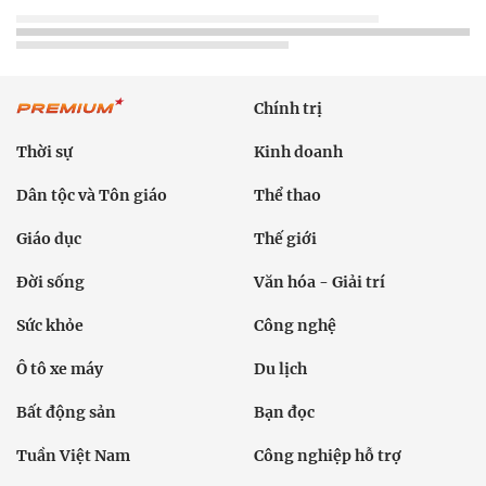
Chính trị
Thời sự
Kinh doanh
Dân tộc và Tôn giáo
Thể thao
Giáo dục
Thế giới
Đời sống
Văn hóa - Giải trí
Sức khỏe
Công nghệ
Ô tô xe máy
Du lịch
Bất động sản
Bạn đọc
Tuần Việt Nam
Công nghiệp hỗ trợ