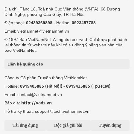
Địa chỉ: Tầng 18, Toà nhà Cục Viễn thông (VNTA), 68 Dương
Đình Nghệ, phường Cầu Giấy, TP. Hà Nội.
Điện thoại:
02439369898
- Hotline:
0923457788
Email: vietnamnet@vietnamnet.vn
© 1997 Báo VietNamNet. All rights reserved. Chỉ được phát hành
lại thông tin từ website này khi có sự đồng ý bằng văn bản của
báo VietNamNet.
Liên hệ quảng cáo
Công ty Cổ phần Truyền thông VietNamNet
0919405885 (Hà Nội)
0919435885 (Tp.HCM)
Hotline:
-
Email: contact@vietnamnet.vn
http://vads.vn
Báo giá:
Hỗ trợ kỹ thuật: support@tech.vietnamnet.vn
Tải ứng dụng
Độc giả gửi bài
Tuyển dụng