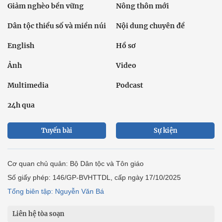
Giảm nghèo bền vững
Nông thôn mới
Dân tộc thiểu số và miền núi
Nội dung chuyên đề
English
Hồ sơ
Ảnh
Video
Multimedia
Podcast
24h qua
Tuyến bài
Sự kiện
Cơ quan chủ quản: Bộ Dân tộc và Tôn giáo
Số giấy phép: 146/GP-BVHTTDL, cấp ngày 17/10/2025
Tổng biên tập: Nguyễn Văn Bá
Liên hệ tòa soạn