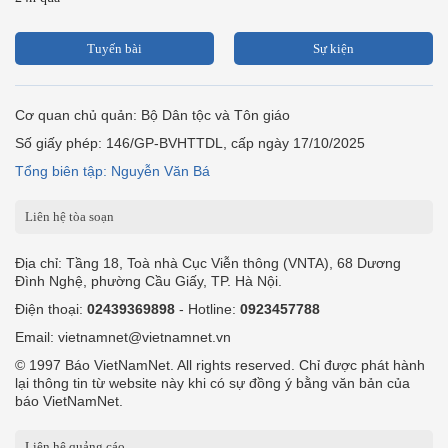
Tuyến bài
Sự kiện
Cơ quan chủ quản: Bộ Dân tộc và Tôn giáo
Số giấy phép: 146/GP-BVHTTDL, cấp ngày 17/10/2025
Tổng biên tập: Nguyễn Văn Bá
Liên hệ tòa soạn
Địa chỉ: Tầng 18, Toà nhà Cục Viễn thông (VNTA), 68 Dương
Đình Nghệ, phường Cầu Giấy, TP. Hà Nội.
Điện thoại:
02439369898
- Hotline:
0923457788
Email: vietnamnet@vietnamnet.vn
© 1997 Báo VietNamNet. All rights reserved. Chỉ được phát hành
lại thông tin từ website này khi có sự đồng ý bằng văn bản của
báo VietNamNet.
Liên hệ quảng cáo