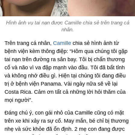
Hình ảnh vụ tai nạn được Camille chia sẻ trên trang cá
nhân.
Trên trang cá nhân,
Camille
chia sẻ hình ảnh từ
bệnh viện kèm thông điệp: “Hôm qua chúng tôi gặp
tai nạn trên đường ra sân bay. Tôi bị chấn thương
cổ và não vì va đập mạnh vào đầu. Tôi đã bất tỉnh
và không nhớ điều gì. Hiện tại chúng tôi đang điều
trị ở bệnh viện Panama. Vài ngày nữa sẽ về lại
Costa Rica. Cảm ơn tất cả những lời hỏi thăm của
mọi người”.
Đáng chú ý, con gái nhỏ của Camille cũng có mặt
trên xe khi xảy ra sự cố. May mắn, bé chỉ bị thương
nhẹ và sức khỏe đã ổn định. 2 mẹ con đang được