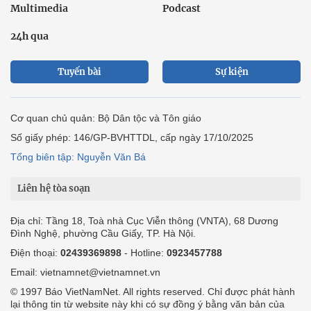
Multimedia
Podcast
24h qua
Tuyến bài
Sự kiện
Cơ quan chủ quản: Bộ Dân tộc và Tôn giáo
Số giấy phép: 146/GP-BVHTTDL, cấp ngày 17/10/2025
Tổng biên tập: Nguyễn Văn Bá
Liên hệ tòa soạn
Địa chỉ: Tầng 18, Toà nhà Cục Viễn thông (VNTA), 68 Dương
Đình Nghệ, phường Cầu Giấy, TP. Hà Nội.
Điện thoại:
02439369898
- Hotline:
0923457788
Email: vietnamnet@vietnamnet.vn
© 1997 Báo VietNamNet. All rights reserved. Chỉ được phát hành
lại thông tin từ website này khi có sự đồng ý bằng văn bản của