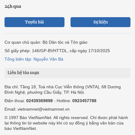
24h qua
Tuyến bài
Sự kiện
Cơ quan chủ quản: Bộ Dân tộc và Tôn giáo
Số giấy phép: 146/GP-BVHTTDL, cấp ngày 17/10/2025
Tổng biên tập: Nguyễn Văn Bá
Liên hệ tòa soạn
Địa chỉ: Tầng 18, Toà nhà Cục Viễn thông (VNTA), 68 Dương
Đình Nghệ, phường Cầu Giấy, TP. Hà Nội.
Điện thoại:
02439369898
- Hotline:
0923457788
Email: vietnamnet@vietnamnet.vn
© 1997 Báo VietNamNet. All rights reserved. Chỉ được phát hành
lại thông tin từ website này khi có sự đồng ý bằng văn bản của
báo VietNamNet.