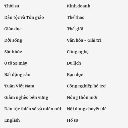
Thời sự
Kinh doanh
Dân tộc và Tôn giáo
Thể thao
Giáo dục
Thế giới
Đời sống
Văn hóa - Giải trí
Sức khỏe
Công nghệ
Ô tô xe máy
Du lịch
Bất động sản
Bạn đọc
Tuần Việt Nam
Công nghiệp hỗ trợ
Giảm nghèo bền vững
Nông thôn mới
Dân tộc thiểu số và miền núi
Nội dung chuyên đề
English
Hồ sơ