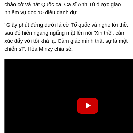
chào cờ và hát Quốc ca. Ca sĩ Anh Tú được giao
nhiệm vụ đọc 10 điều danh dự.
"Giây phút đứng dưới lá cờ Tổ quốc và nghe lời thề,
sau đó hiên ngang ngẩng mặt lên nói 'Xin thề’, cảm
xúc đấy với tôi khá lạ. Cảm giác mình thật sự là một
chiến sĩ", Hòa Minzy chia sẻ.