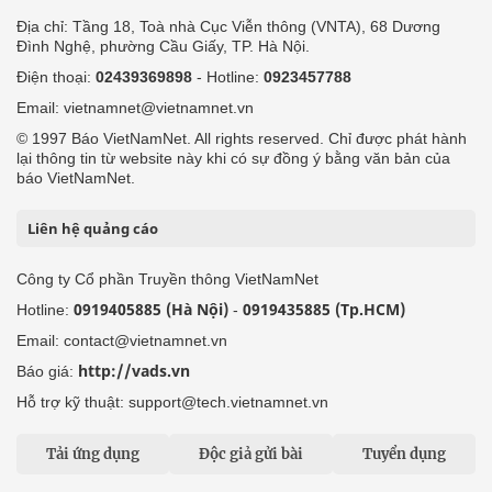
Địa chỉ: Tầng 18, Toà nhà Cục Viễn thông (VNTA), 68 Dương
Đình Nghệ, phường Cầu Giấy, TP. Hà Nội.
Điện thoại:
02439369898
- Hotline:
0923457788
Email: vietnamnet@vietnamnet.vn
© 1997 Báo VietNamNet. All rights reserved. Chỉ được phát hành
lại thông tin từ website này khi có sự đồng ý bằng văn bản của
báo VietNamNet.
Liên hệ quảng cáo
Công ty Cổ phần Truyền thông VietNamNet
0919405885 (Hà Nội)
0919435885 (Tp.HCM)
Hotline:
-
Email: contact@vietnamnet.vn
http://vads.vn
Báo giá:
Hỗ trợ kỹ thuật: support@tech.vietnamnet.vn
Tải ứng dụng
Độc giả gửi bài
Tuyển dụng