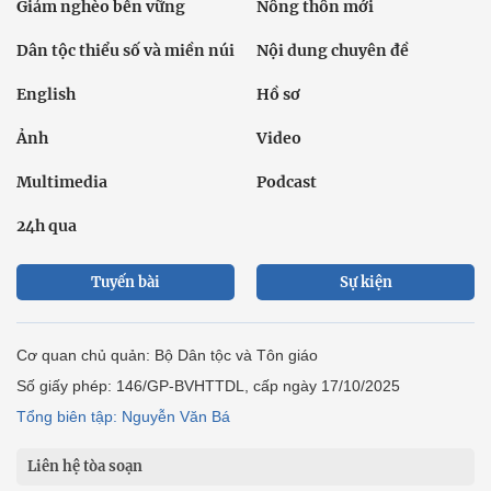
Giảm nghèo bền vững
Nông thôn mới
Dân tộc thiểu số và miền núi
Nội dung chuyên đề
English
Hồ sơ
Ảnh
Video
Multimedia
Podcast
24h qua
Tuyến bài
Sự kiện
Cơ quan chủ quản: Bộ Dân tộc và Tôn giáo
Số giấy phép: 146/GP-BVHTTDL, cấp ngày 17/10/2025
Tổng biên tập: Nguyễn Văn Bá
Liên hệ tòa soạn