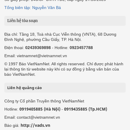
Tổng biên tập: Nguyễn Văn Bá
Liên hệ tòa soạn
Địa chỉ: Tầng 18, Toà nhà Cục Viễn thông (VNTA), 68 Dương
Đình Nghệ, phường Cầu Giấy, TP. Hà Nội.
Điện thoại:
02439369898
- Hotline:
0923457788
Email: vietnamnet@vietnamnet.vn
© 1997 Báo VietNamNet. All rights reserved. Chỉ được phát hành
lại thông tin từ website này khi có sự đồng ý bằng văn bản của
báo VietNamNet.
Liên hệ quảng cáo
Công ty Cổ phần Truyền thông VietNamNet
0919405885 (Hà Nội)
0919435885 (Tp.HCM)
Hotline:
-
Email: contact@vietnamnet.vn
http://vads.vn
Báo giá: