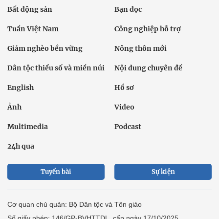
Bất động sản
Bạn đọc
Tuần Việt Nam
Công nghiệp hỗ trợ
Giảm nghèo bền vững
Nông thôn mới
Dân tộc thiểu số và miền núi
Nội dung chuyên đề
English
Hồ sơ
Ảnh
Video
Multimedia
Podcast
24h qua
Tuyến bài
Sự kiện
Cơ quan chủ quản: Bộ Dân tộc và Tôn giáo
Số giấy phép: 146/GP-BVHTTDL, cấp ngày 17/10/2025