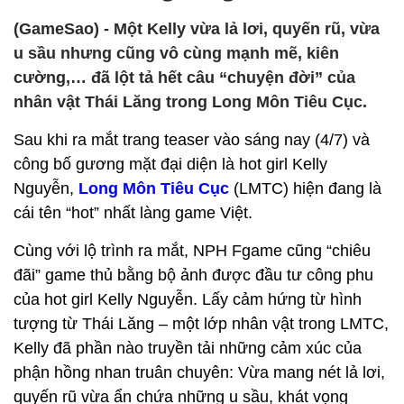
(GameSao) - Một Kelly vừa lả lơi, quyến rũ, vừa
u sầu nhưng cũng vô cùng mạnh mẽ, kiên
cường,… đã lột tả hết câu “chuyện đời” của
nhân vật Thái Lăng trong Long Môn Tiêu Cục.
Sau khi ra mắt trang teaser vào sáng nay (4/7) và
công bố gương mặt đại diện là hot girl Kelly
Nguyễn,
Long Môn Tiêu Cục
(LMTC) hiện đang là
cái tên “hot” nhất làng game Việt.
Cùng với lộ trình ra mắt, NPH Fgame cũng “chiêu
đãi” game thủ bằng bộ ảnh được đầu tư công phu
của hot girl Kelly Nguyễn. Lấy cảm hứng từ hình
tượng từ Thái Lăng – một lớp nhân vật trong LMTC,
Kelly đã phần nào truyền tải những cảm xúc của
phận hồng nhan truân chuyên: Vừa mang nét lả lơi,
quyến rũ vừa ẩn chứa những u sầu, khát vọng