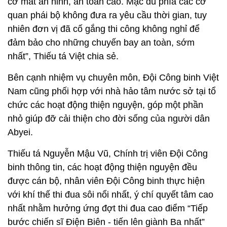
cơ mất an ninh, an toàn cao. Mặc dù phía các cơ
quan phái bộ không đưa ra yêu cầu thời gian, tuy
nhiên đơn vị đã cố gắng thi công không nghỉ để
đảm bảo cho những chuyến bay an toàn, sớm
nhất”, Thiếu tá Việt chia sẻ.
Bên cạnh nhiệm vụ chuyên môn, Đội Công binh Việt
Nam cũng phối hợp với nhà hảo tâm nước sở tại tổ
chức các hoạt động thiện nguyện, góp một phần
nhỏ giúp đỡ cải thiện cho đời sống của người dân
Abyei.
Thiếu tá Nguyễn Mậu Vũ, Chính trị viên Đội Công
binh thông tin, các hoạt động thiện nguyện đều
được cán bộ, nhân viên Đội Công binh thực hiện
với khí thế thi đua sôi nổi nhất, ý chí quyết tâm cao
nhất nhằm hưởng ứng đợt thi đua cao điểm “Tiếp
bước chiến sĩ Điện Biên - tiến lên giành Ba nhất”