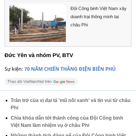
Đội Công binh Việt Nam xây
doanh trại thông minh tại
châu Phi
Đức Yên và nhóm PV, BTV
Sự kiện:
70 NĂM CHIẾN THẮNG ĐIỆN BIÊN PHỦ
Trăn trở của vị đại tá 'mũ nồi xanh' và tin vui từ châu
Phi
Chìa khóa dẫn tới thành công của Đội Công binh
Việt Nam làm nhiệm vụ ở châu Phi
Những thành tích đáng nể của Đội Công binh Việt