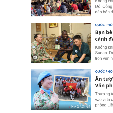
Không chỉ
Đội Công 
dân bản đ
QUỐC PH
Bạn bè
cành đ
Không khí
Sudan. Dù
trọn vẹn 
QUỐC PH
Ấn tượ
Văn ph
Thượng tá
vào vị tr
phòng Liê