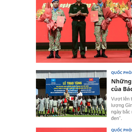
QUỐC PH
Những 
của Bá
Vượt lên 
lượng Gìn
ngày bắc 
đen".
QUỐC PH