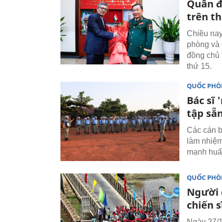
Quân đ
trên th
Chiều na
phòng và
đồng chủ 
thứ 15.
QUỐC PH
Bác sĩ
tập sẵ
Các cán b
làm nhiệm
mạnh huấn
QUỐC PH
Người 
chiến 
Ngày 27/1