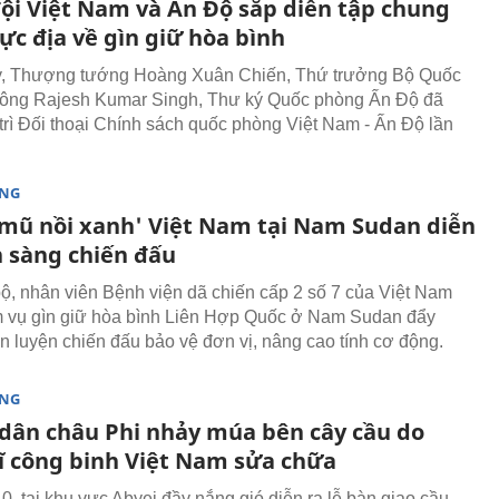
ội Việt Nam và Ấn Độ sắp diễn tập chung
ực địa về gìn giữ hòa bình
y, Thượng tướng Hoàng Xuân Chiến, Thứ trưởng Bộ Quốc
 ông Rajesh Kumar Singh, Thư ký Quốc phòng Ấn Độ đã
trì Đối thoại Chính sách quốc phòng Việt Nam - Ấn Độ lần
ÒNG
 'mũ nồi xanh' Việt Nam tại Nam Sudan diễn
n sàng chiến đấu
ộ, nhân viên Bệnh viện dã chiến cấp 2 số 7 của Việt Nam
 vụ gìn giữ hòa bình Liên Hợp Quốc ở Nam Sudan đẩy
 luyện chiến đấu bảo vệ đơn vị, nâng cao tính cơ động.
ÒNG
dân châu Phi nhảy múa bên cây cầu do
sĩ công binh Việt Nam sửa chữa
0, tại khu vực Abyei đầy nắng gió diễn ra lễ bàn giao cầu