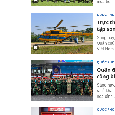
múa trên 
QUỐC PH
Trực t
tập so
Sáng nay,
Quân chủn
Việt Nam 
QUỐC PH
Quân đ
công b
Sáng nay,
ra lễ kha
hòa bình
QUỐC PH