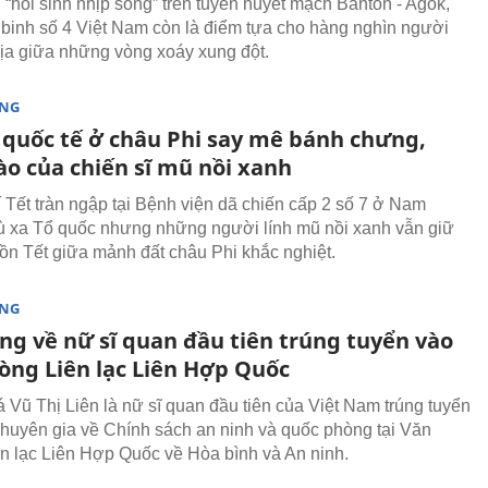
 “hồi sinh nhịp sống” trên tuyến huyết mạch Banton - Agok,
binh số 4 Việt Nam còn là điểm tựa cho hàng nghìn người
ịa giữa những vòng xoáy xung đột.
ÒNG
 quốc tế ở châu Phi say mê bánh chưng,
ào của chiến sĩ mũ nồi xanh
 Tết tràn ngập tại Bệnh viện dã chiến cấp 2 số 7 ở Nam
 xa Tổ quốc nhưng những người lính mũ nồi xanh vẫn giữ
hồn Tết giữa mảnh đất châu Phi khắc nghiệt.
ÒNG
ng về nữ sĩ quan đầu tiên trúng tuyển vào
òng Liên lạc Liên Hợp Quốc
 Vũ Thị Liên là nữ sĩ quan đầu tiên của Việt Nam trúng tuyển
í chuyên gia về Chính sách an ninh và quốc phòng tại Văn
n lạc Liên Hợp Quốc về Hòa bình và An ninh.