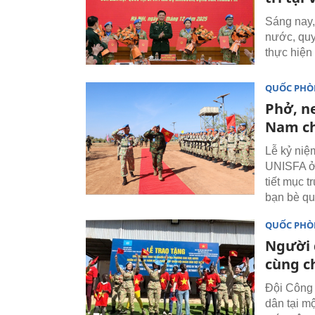
Sáng nay,
nước, quy
thực hiện
QUỐC PH
Phở, ne
Nam ch
Lễ kỷ niệ
UNISFA ở 
tiết mục 
bạn bè qu
QUỐC PH
Người 
cùng c
Đội Công 
dân tại m