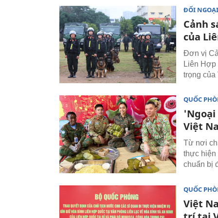
ĐỐI NGOẠ
Cảnh s
của Li
Đơn vị Cả
Liên Hợp 
trọng của
QUỐC PH
'Ngoại
Việt N
Từ nơi ch
thực hiện
chuẩn bị đ
QUỐC PH
Việt Na
trí tạ