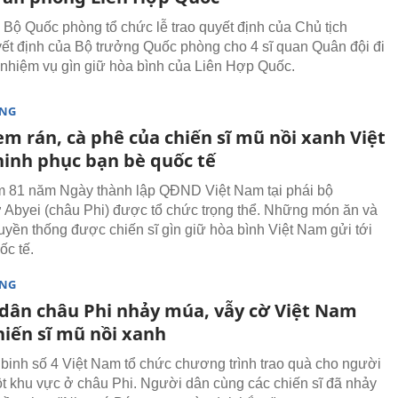
 Bộ Quốc phòng tổ chức lễ trao quyết định của Chủ tịch
ết định của Bộ trưởng Quốc phòng cho 4 sĩ quan Quân đội đi
 nhiệm vụ gìn giữ hòa bình của Liên Hợp Quốc.
ÒNG
m rán, cà phê của chiến sĩ mũ nồi xanh Việt
inh phục bạn bè quốc tế
m 81 năm Ngày thành lập QĐND Việt Nam tại phái bộ
Abyei (châu Phi) được tổ chức trọng thể. Những món ăn và
truyền thống được chiến sĩ gìn giữ hòa bình Việt Nam gửi tới
ốc tế.
ÒNG
dân châu Phi nhảy múa, vẫy cờ Việt Nam
hiến sĩ mũ nồi xanh
binh số 4 Việt Nam tổ chức chương trình trao quà cho người
ột khu vực ở châu Phi. Người dân cùng các chiến sĩ đã nhảy