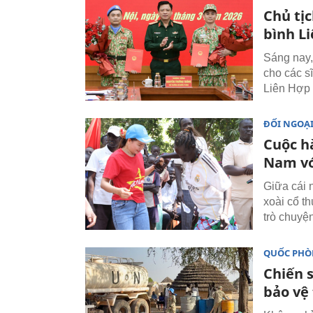
Chủ tị
bình L
Sáng nay,
cho các s
Liên Hợp 
ĐỐI NGOẠ
Cuộc h
Nam vớ
Giữa cái 
xoài cổ t
trò chuyện
QUỐC PH
Chiến 
bảo vệ